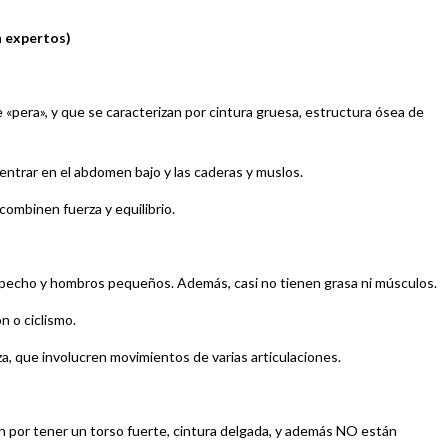
n expertos)
pera», y que se caracterizan por cintura gruesa, estructura ósea de
centrar en el abdomen bajo y las caderas y muslos.
combinen fuerza y equilibrio.
, pecho y hombros pequeños. Además, casi no tienen grasa ni músculos.
n o ciclismo.
rza, que involucren movimientos de varias articulaciones.
an por tener un torso fuerte, cintura delgada, y además NO están