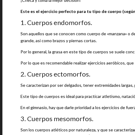
¡Checa y toma la mejor decisión!
Este es el ejercicio perfecto para tu tipo de cuerpo (segú
1. Cuerpos endomorfos.
Son aquellos que se conocen como cuerpo de «manzana» o de «
grande, así como brazos y piernas cortas.
Por lo general, la grasa en este tipo de cuerpos se suele con
Por lo que es recomendable realizar ejercicios aeróbicos, que 
2. Cuerpos ectomorfos.
Se caracterizan por ser delgados, tener extremidades largas
Este tipo de cuerpos es ideal para practicar atletismo, natació
En el gimnasio, hay que darle prioridad a los ejercicios de fue
3. Cuerpos mesomorfos.
Son los cuerpos atléticos por naturaleza, y que se caracteriz