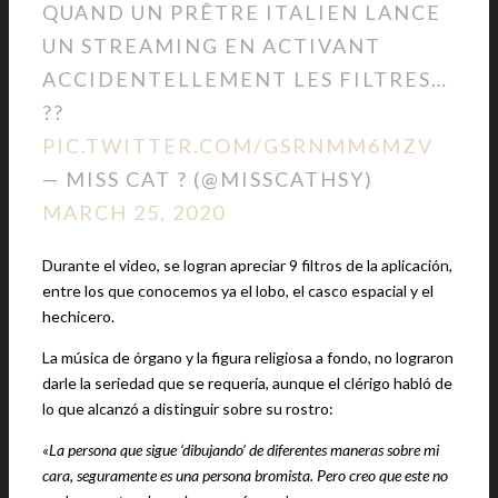
QUAND UN PRÊTRE ITALIEN LANCE
UN STREAMING EN ACTIVANT
ACCIDENTELLEMENT LES FILTRES…
??
PIC.TWITTER.COM/GSRNMM6MZV
— MISS CAT ? (@MISSCATHSY)
MARCH 25, 2020
Durante el video, se logran apreciar 9 filtros de la aplicación,
entre los que conocemos ya el lobo, el casco espacial y el
hechicero.
La música de órgano y la figura religiosa a fondo, no lograron
darle la seriedad que se requería, aunque el clérigo habló de
lo que alcanzó a distinguir sobre su rostro:
«La persona que sigue ‘dibujando’ de diferentes maneras sobre mi
cara, seguramente es una persona bromista. Pero creo que este no