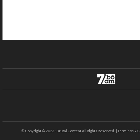
© Copyright © 2023 · Brutal Content All Rights Reserved. | Términos Y C