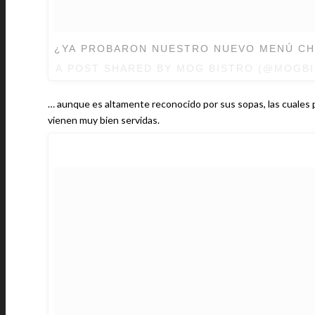
¿YA PROBARON NUESTRO NUEVO MENÚ CHI
A POST SHARED BY MOG BISTRO (@MOGB
… aunque es altamente reconocido por sus sopas, las cuales p
vienen muy bien servidas.