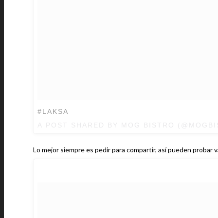
#LAKSA
A POST SHARED BY MOG BISTRO (@MOGB
Lo mejor siempre es pedir para compartir, así pueden probar va