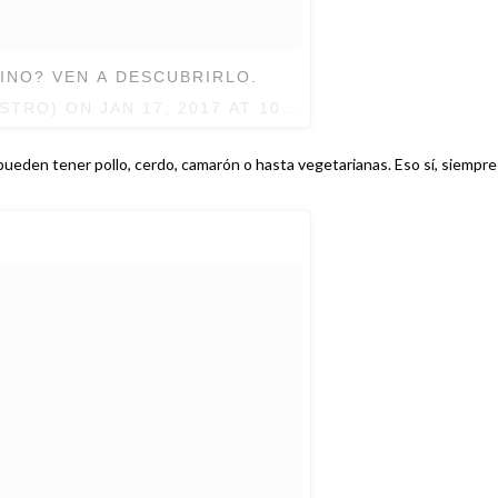
NO? VEN A DESCUBRIRLO.
ISTRO) ON
JAN 17, 2017 AT 10:32AM PST
ueden tener pollo, cerdo, camarón o hasta vegetarianas. Eso sí, siempre