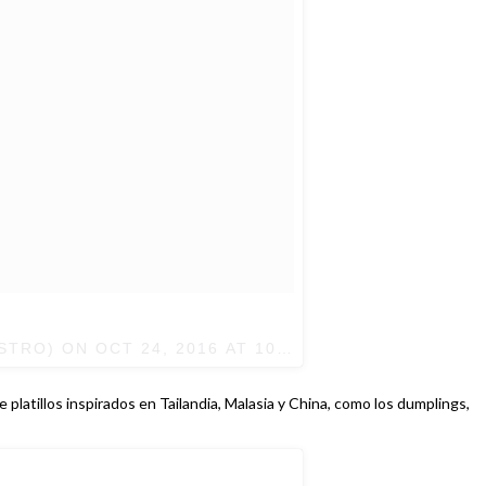
ISTRO) ON
OCT 24, 2016 AT 10:31AM PDT
platillos inspirados en Tailandia, Malasia y China, como los dumplings,