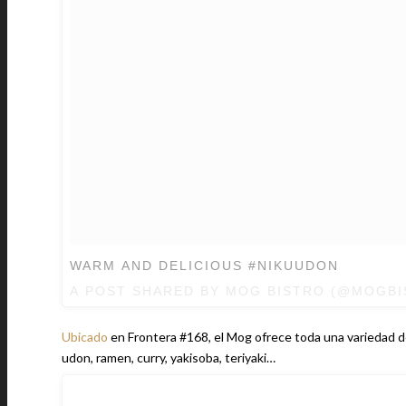
WARM AND DELICIOUS #NIKUUDON
A POST SHARED BY MOG BISTRO (@MOGB
Ubicado
en Frontera #168, el Mog ofrece toda una variedad de 
udon, ramen, curry, yakisoba, teriyaki…