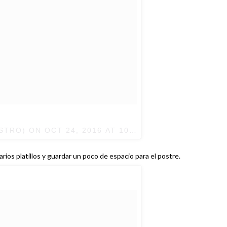
ISTRO) ON
OCT 24, 2016 AT 10:29AM PDT
rios platillos y guardar un poco de espacio para el postre.