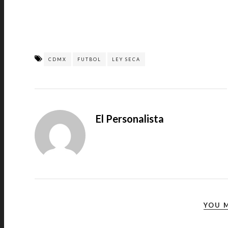
CDMX
FUTBOL
LEY SECA
El Personalista
YOU M