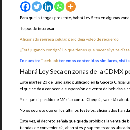
Para que lo tengas presente, habrá Ley Seca en algunas zonas
Te puede interesar
Aficionado regresa celular, pero deja video de recuerdo
¿Está jugando contigo? Lo que tienes que hacer si ya te dist
En nuestro
Facebook
tenemos contenidos similares, visíta
Habrá Ley Seca en zonas de la CDMX po
Este martes 23 de junio salió publicado en la Gaceta Oficial
el que se da a conocer la suspensión de venta de bebidas alco
Y es que el partido de México contra Chequia, ya está calenta
No es secreto que en los últimos festejos, aficionados han da
Este vez, el decreto señala que queda prohibida la venta de be
tiendas de conveniencia, abarrotes y supermercados ubicados 