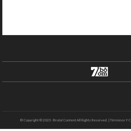
© Copyright © 2023 · Brutal Content All Rights Reserved. | Términos Y C