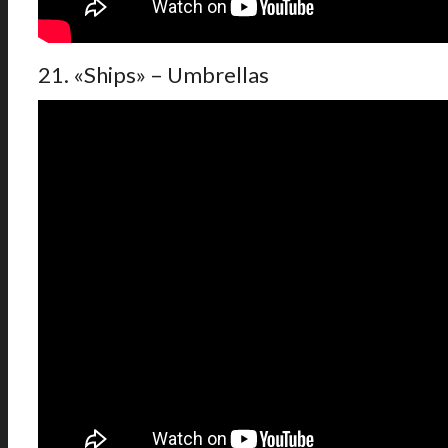
21. «Ships» – Umbrellas