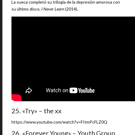
La sueca completó su trilogía de la depresión amorosa con
su último disco,
I Never Learn
(2014).
25. «Try» – the xx
https://www.youtube.com/watch?v=FItmPcFLZ0Q
26. «Forever Young» – Youth Group