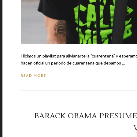
Hicimos un playlist para alivianarte la "cuarentena" y esperamos sea de tu agrado. El gobierno mexicano
hacen oficial un periodo de cuarentena que debamos …
READ MORE
BARACK OBAMA PRESUME 