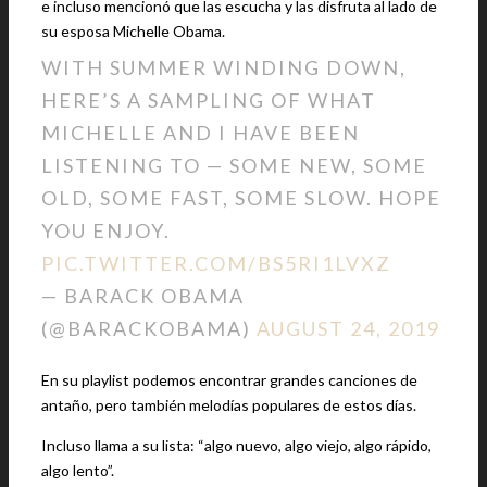
e incluso mencionó que las escucha y las disfruta al lado de
su esposa Michelle Obama.
WITH SUMMER WINDING DOWN,
HERE’S A SAMPLING OF WHAT
MICHELLE AND I HAVE BEEN
LISTENING TO — SOME NEW, SOME
OLD, SOME FAST, SOME SLOW. HOPE
YOU ENJOY.
PIC.TWITTER.COM/BS5RI1LVXZ
— BARACK OBAMA
(@BARACKOBAMA)
AUGUST 24, 2019
En su playlist podemos encontrar grandes canciones de
antaño, pero también melodías populares de estos días.
Incluso llama a su lista: “algo nuevo, algo viejo, algo rápido,
algo lento”.