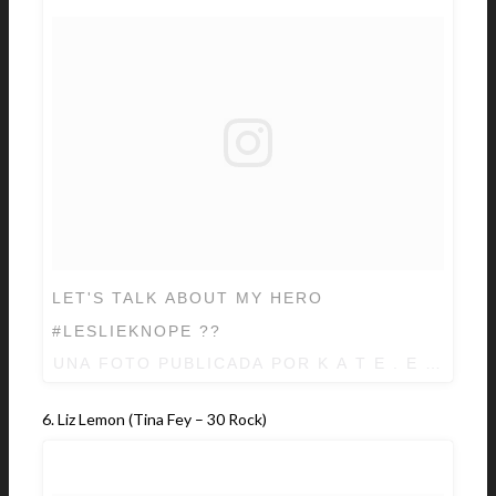
LET'S TALK ABOUT MY HERO
#LESLIEKNOPE ??
UNA FOTO PUBLICADA POR K A T E . E A D I E
6. Liz Lemon (Tina Fey – 30 Rock)