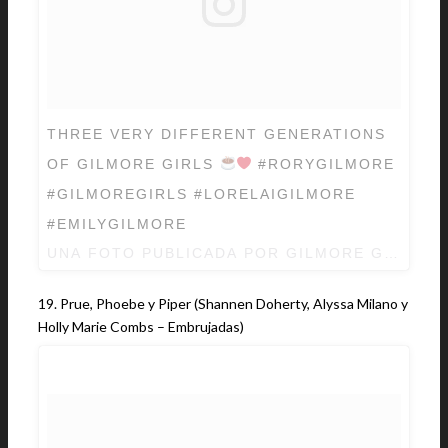
THREE VERY DIFFERENT GENERATIONS
OF GILMORE GIRLS
#RORYGILMORE
#GILMOREGIRLS #LORELAIGILMORE
#EMILYGILMORE
UNA FOTO PUBLICADA POR GILMORE GIRLS ?
19. Prue, Phoebe y Piper (Shannen Doherty, Alyssa Milano y
Holly Marie Combs – Embrujadas)