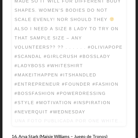
MADE SO IT WILL FOR DIFFERENT BODY
SHAPES. WOMEN'S BODIES DO NOT
SCALE EVENLY! NOR SHOULD THEY
ALSO I NEED A SIZE 8 LADY TO TRY ON
THAT SAMPLE SIZE – ANY
VOLUNTEERS?? ?? . . . . . . #OLIVIAPOPE
#SCANDAL #GIRLCRUSH #BOSSLADY
#LADYBOSS #WHITESHIRT
#MAKEITHAPPEN #ITSHANDLED
#ENTREPRENEUR #FOUNDER #FASHION
#BOSSFASHION #POWERDRESSING
#STYLE #MOTIVATION #INSPIRATION
#NEVERQUIT #WEDNESDAY
UNA FOTO PUBLICADA POR ONE WHITE SHIRT
16. Arya Stark (Maisie Williams – Juego de Tronos)