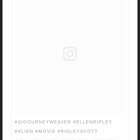
#SIGOURNEYWEAVER #ELLENRIPLEY
#ALIEN #MOVIE #RIDLEYSCOTT