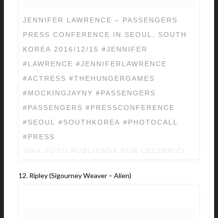
JENNIFER LAWRENCE – PASSENGERS
PRESS CONFERENCE IN SEOUL, SOUTH
KOREA 2016/12/15 #JENNIFER
#LAWRENCE #JENNIFERLAWRENCE
#ACTRESS #THEHUNGERGAMES
#MOCKINGJAYNY #PASSENGERS
#PASSENGERS #PRESSCONFERENCE
#SEOUL #SOUTHKOREA #PHOTOCALL
#PRESS
UNA FOTO PUBLICADA POR CELEBRICITY (@C
12. Ripley (Sigourney Weaver – Alien)