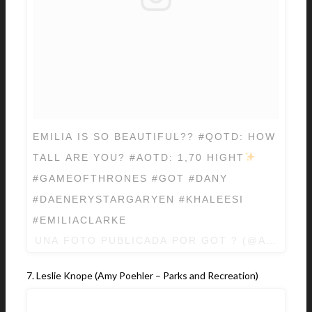
EMILIA IS SO BEAUTIFUL?? #QOTD: HOW
TALL ARE YOU? #AOTD: 1,70 HIGHT
#GAMEOFTHRONES #GOT #DANY
#DAENERYSTARGARYEN #KHALEESI
#EMILIACLARKE
UNA FOTO PUBLICADA POR GOT ? (@ASONGO
7. Leslie Knope (Amy Poehler – Parks and Recreation)