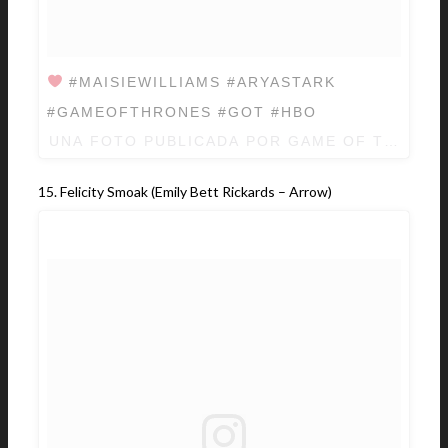
#MAISIEWILLIAMS #ARYASTARK
#GAMEOFTHRONES #GOT #HBO
UNA FOTO PUBLICADA POR GAME OF THRON
15. Felicity Smoak (Emily Bett Rickards – Arrow)