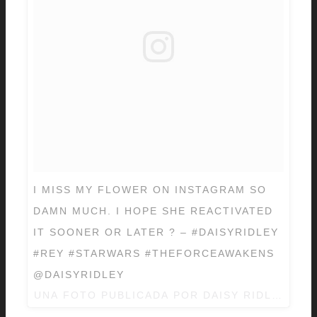
I MISS MY FLOWER ON INSTAGRAM SO
DAMN MUCH. I HOPE SHE REACTIVATED
IT SOONER OR LATER ? – #DAISYRIDLEY
#REY #STARWARS #THEFORCEAWAKENS
@DAISYRIDLEY
UNA FOTO PUBLICADA POR DAISY RIDLEY ♡ (