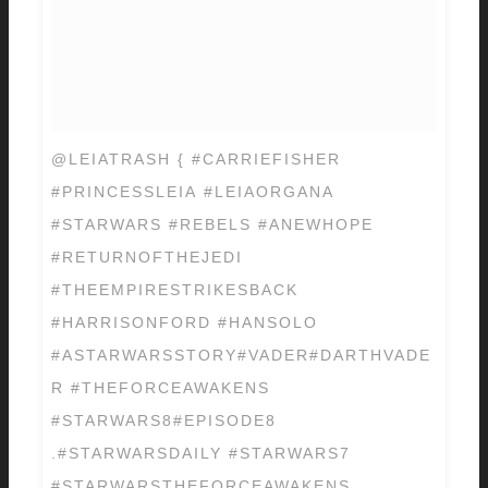
@LEIATRASH { #CARRIEFISHER
#PRINCESSLEIA #LEIAORGANA
#STARWARS #REBELS #ANEWHOPE
#RETURNOFTHEJEDI
#THEEMPIRESTRIKESBACK
#HARRISONFORD #HANSOLO
#ASTARWARSSTORY#VADER#DARTHVADE
R #THEFORCEAWAKENS
#STARWARS8#EPISODE8
.#STARWARSDAILY #STARWARS7
#STARWARSTHEFORCEAWAKENS