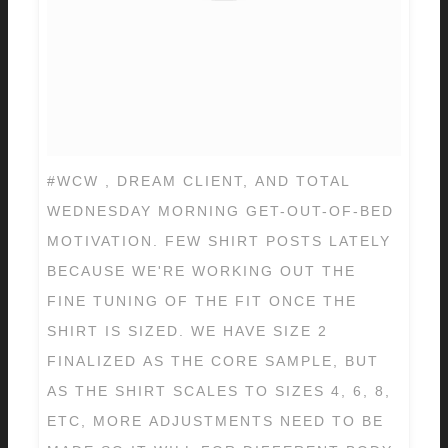
#WCW , DREAM CLIENT, AND TOTAL
WEDNESDAY MORNING GET-OUT-OF-BED
MOTIVATION. FEW SHIRT POSTS LATELY
BECAUSE WE'RE WORKING OUT THE
FINE TUNING OF THE FIT ONCE THE
SHIRT IS SIZED. WE HAVE SIZE 2
FINALIZED AS THE CORE SAMPLE, BUT
AS THE SHIRT SCALES TO SIZES 4, 6, 8,
ETC, MORE ADJUSTMENTS NEED TO BE