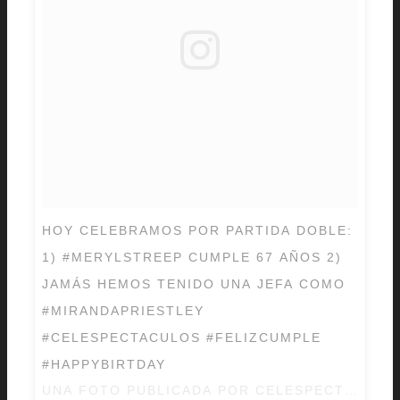
HOY CELEBRAMOS POR PARTIDA DOBLE:
1) #MERYLSTREEP CUMPLE 67 AÑOS 2)
JAMÁS HEMOS TENIDO UNA JEFA COMO
#MIRANDAPRIESTLEY
#CELESPECTACULOS #FELIZCUMPLE
#HAPPYBIRTDAY
UNA FOTO PUBLICADA POR CELESPECTACULO