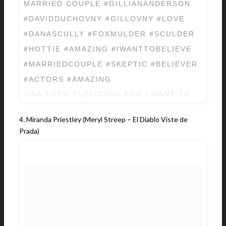
MARRIED COUPLE #GILLIANANDERSON
#DAVIDDUCHOVNY #GILLOVNY #LOVE
#DANASCULLY #FOXMULDER #SCULDER
#HOTTIE #AMAZING #IWANTTOBELIEVE
#MARRIEDCOUPLE #SKEPTIC #BELIEVER
#ACTORS #AMAZING
UNA FOTO PUBLICADA POR I WANT TO BELIE
4. Miranda Priestley (Meryl Streep – El Diablo Viste de
Prada)