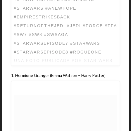
#STARWARS #ANEWHOPE
#EMPIRESTRIKESBACK
#RETURNOFTHEJEDI #JEDI #FORCE #TFA
#SW7 #SW8 #SWSAGA
#STARWARSEPISODE7 #STARWARS
#STARWARSEPISODE8 #ROGUEONE
UNA FOTO PUBLICADA POR STAR WARS ? (@S
1. Hermione Granger (Emma Watson – Harry Potter)