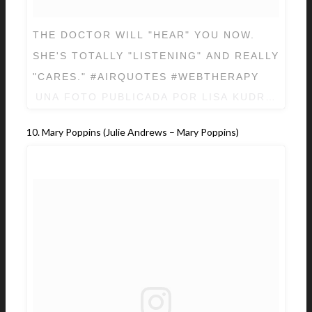
THE DOCTOR WILL "HEAR" YOU NOW.
SHE'S TOTALLY "LISTENING" AND REALLY
"CARES." #AIRQUOTES #WEBTHERAPY
UNA FOTO PUBLICADA POR LISA KUDROW (@
10. Mary Poppins (Julie Andrews – Mary Poppins)