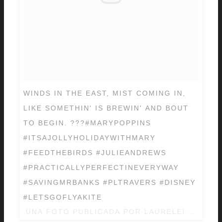
WINDS IN THE EAST, MIST COMING IN,
LIKE SOMETHIN' IS BREWIN' AND BOUT
TO BEGIN. ???#MARYPOPPINS
#ITSAJOLLYHOLIDAYWITHMARY
#FEEDTHEBIRDS #JULIEANDREWS
#PRACTICALLYPERFECTINEVERYWAY
#SAVINGMRBANKS #PLTRAVERS #DISNEY
#LETSGOFLYAKITE
UNA FOTO PUBLICADA POR LAURELEI X ?️‍? (