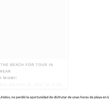
THE BEACH FOR TOUR IN
HWEAR
 MIAMI!
AGA) ON
NOV 29, 2017 AT 3:36PM PST
Unidos, no perdió la oportunidad de disfrutar de unas horas de playa en l