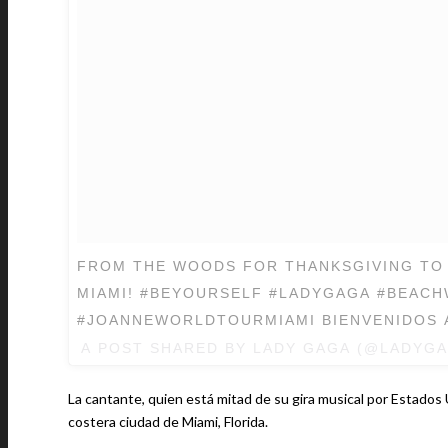
FROM THE WOODS FOR THANKSGIVING TO 
MIAMI! #BEYOURSELF #LADYGAGA #BEAC
#JOANNEWORLDTOURMIAMI BIENVENIDOS A
A POST SHARED BY LADY GAGA (@LADYG
La cantante, quien está mitad de su gira musical por Estados 
costera ciudad de Miami, Florida.