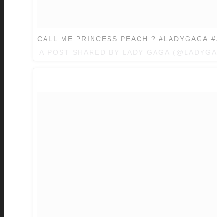
CALL ME PRINCESS PEACH ? #LADYGAGA
A POST SHARED BY LADY GAGA (@LADYG