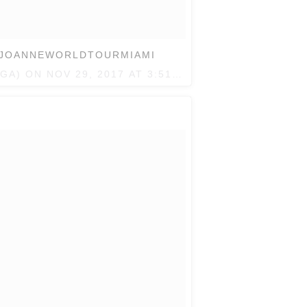
 #JOANNEWORLDTOURMIAMI
AGA) ON
NOV 29, 2017 AT 3:51PM PST