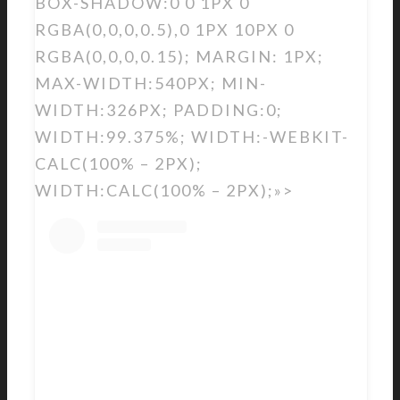
BOX-SHADOW:0 0 1PX 0
RGBA(0,0,0,0.5),0 1PX 10PX 0
RGBA(0,0,0,0.15); MARGIN: 1PX;
MAX-WIDTH:540PX; MIN-
WIDTH:326PX; PADDING:0;
WIDTH:99.375%; WIDTH:-WEBKIT-
CALC(100% – 2PX);
WIDTH:CALC(100% – 2PX);»>