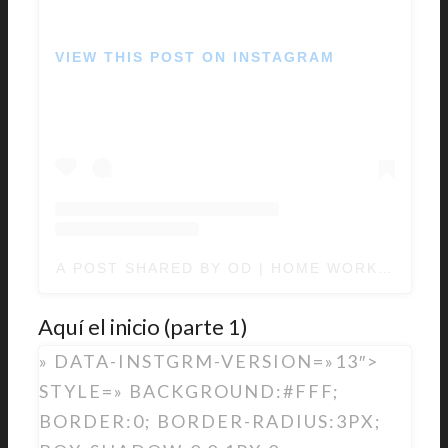
VIEW THIS POST ON INSTAGRAM
A POST SHARED BY OD | HOME WORKOUTS 
Aquí el inicio (parte 1)
» DATA-INSTGRM-VERSION=»13″>
STYLE=» BACKGROUND:#FFF;
BORDER:0; BORDER-RADIUS:3PX;