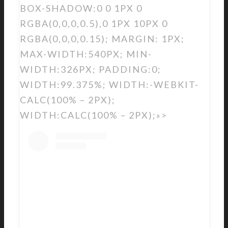
BOX-SHADOW:0 0 1PX 0
RGBA(0,0,0,0.5),0 1PX 10PX 0
RGBA(0,0,0,0.15); MARGIN: 1PX;
MAX-WIDTH:540PX; MIN-
WIDTH:326PX; PADDING:0;
WIDTH:99.375%; WIDTH:-WEBKIT-
CALC(100% – 2PX);
WIDTH:CALC(100% – 2PX);»>