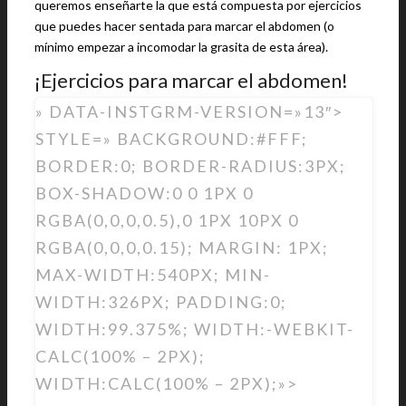
queremos enseñarte la que está compuesta por ejercicios
que puedes hacer sentada para marcar el abdomen (o
mínimo empezar a incomodar la grasita de esta área).
¡Ejercicios para marcar el abdomen!
» DATA-INSTGRM-VERSION=»13″>
STYLE=» BACKGROUND:#FFF;
BORDER:0; BORDER-RADIUS:3PX;
BOX-SHADOW:0 0 1PX 0
RGBA(0,0,0,0.5),0 1PX 10PX 0
RGBA(0,0,0,0.15); MARGIN: 1PX;
MAX-WIDTH:540PX; MIN-
WIDTH:326PX; PADDING:0;
WIDTH:99.375%; WIDTH:-WEBKIT-
CALC(100% – 2PX);
WIDTH:CALC(100% – 2PX);»>