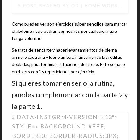
A POST SHARED BY OD | HOME WORKOUTS 
Como puedes ver son ejercicios súper sencillos para marcar
el abdomen que podrán ser hechos por cualquiera que
tenga voluntad.
Se trata de sentarte y hacer levantamientos de pierna,
primero cada una y luego ambas, manteniendo las rodillas
dobladas, para terminar, rotaciones del torso. Esto se hace
en 4 sets con 25 repeticiones por ejercicio.
Si quieres tomar en serio la rutina,
puedes complementar con la parte 2 y
la parte 1.
» DATA-INSTGRM-VERSION=»13″>
STYLE=» BACKGROUND:#FFF;
BORDER:0; BORDER-RADIUS:3PX;