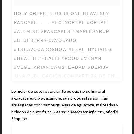
HOLY CREPE, THIS IS ONE HEAVENLY
PANCAKE. . . . #HOLYCREPE #CREPE
#ALLMINE #PANCAKES #MAPLESYRUP
#BLUEBERRY #AVOCADO
#THEAVOCADOSHOW #HEALTHYLIVING
#HEALTH #HEALTHYFOOD #VEGAN
#VEGETARIAN #AMSTERDAM #DEPIJP
UNA PUBLICACIÓN COMPARTIDA DE
THE AVO
Lo mejor de este restaurante es que no se limita al
aguacate estilo guacamole, sus propuestas son más
arriesgadas con: hamburguesas de aguacate, malteadas y
helados de este fruto,
«las posibilidades son infinitas»
, añadió
Simpson.