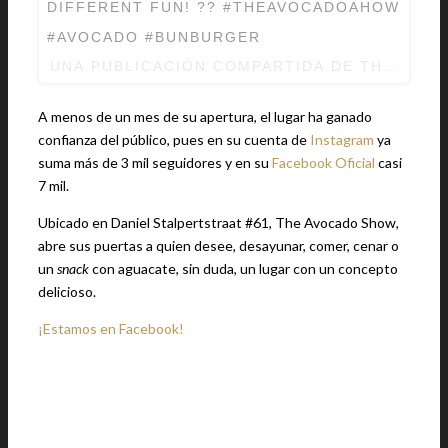
DIFFERENT FUN! ?? #THEAVOCADOAHOW
#AVOCADO #BUNBURGER
UNA PUBLICACIÓN COMPARTIDA DE
THE AVO
A menos de un mes de su apertura, el lugar ha ganado
confianza del público, pues en su cuenta de
Instagram
ya
suma más de 3 mil seguidores y en su
Facebook Oficial
casi
7 mil.
Ubicado en Daniel Stalpertstraat #61, The Avocado Show,
abre sus puertas a quien desee, desayunar, comer, cenar o
un
snack
con aguacate, sin duda, un lugar con un concepto
delicioso.
¡Estamos en Facebook!