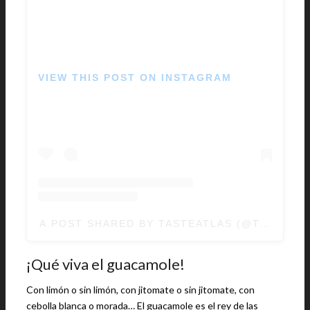
VIEW THIS POST ON INSTAGRAM
A POST SHARED BY TASTEATLAS (@TASTEATL
¡Qué viva el guacamole!
Con limón o sin limón, con jitomate o sin jitomate, con
cebolla blanca o morada… El guacamole es el rey de las