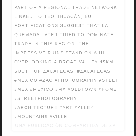
PART OF A REGIONAL TRADE NETWORK
LINKED TO TEOTIHUACÁN, BUT
FORTIFICATIONS SUGGEST THAT LA
QUEMADA LATER TRIED TO DOMINATE
TRADE IN THIS REGION. THE
IMPRESSIVE RUINS STAND ON A HILL
OVERLOOKING A BROAD VALLEY 45KM
SOUTH OF ZACATECAS. #ZACATECAS
#MÉXICO #ZAC #PHOTOGRAPHY #STEET
#MEX #MEXICO #MX #OLDTOWN #HOME
#STREETPHOTOGRAPHY
#ARCHITECTURE #ART #ALLEY
#MOUNTAINS #VILLE
UNA PUBLICACIÓN COMPARTIDA DE ZACATEC