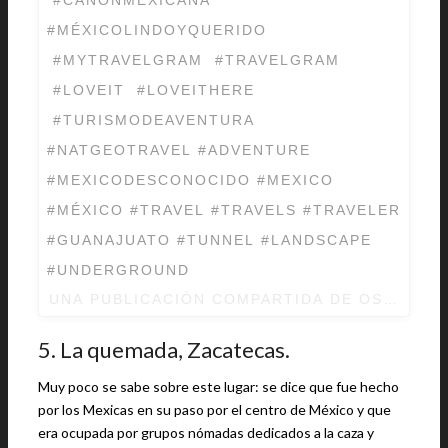
#MÉXICOLINDOYQUERIDO
#MYTRAVELGRAM #TRAVELGRAM
#LOVEIT #LOVEITHERE
#TURISMODEAVENTURA
#NATGEOTRAVEL #ADVENTURE
#MEXICODESCONOCIDO #MEXICO
#MÉXICO #TRAVEL #TRAVELS #TRAVELER
#GUANAJUATO #TUNNEL #LANDSCAPE
#UNDERGROUND
UNA PUBLICACIÓN COMPARTIDA DE OSVALD
5. La quemada, Zacatecas.
Muy poco se sabe sobre este lugar: se dice que fue hecho
por los Mexicas en su paso por el centro de México y que
era ocupada por grupos nómadas dedicados a la caza y