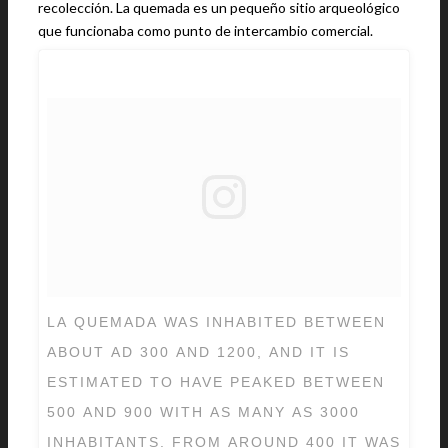
recolección. La quemada es un pequeño sitio arqueológico
que funcionaba como punto de intercambio comercial.
LA QUEMADA WAS INHABITED BETWEEN
ABOUT AD 300 AND 1200, AND IT IS
ESTIMATED TO HAVE PEAKED BETWEEN
500 AND 900 WITH AS MANY AS 3000
INHABITANTS. FROM AROUND 400 IT WAS