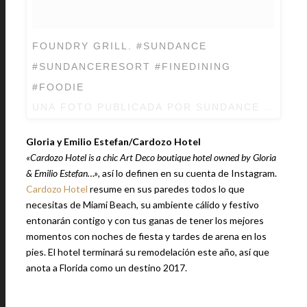
FOUNDRY GRILL. #SUNDANCE
#SUNDANCERESORT #FINEDINING
#FOODIE
UNA FOTO PUBLICADA POR SUNDANCE MOUNT
Gloria y Emilio Estefan/Cardozo Hotel
«Cardozo Hotel is a chic Art Deco boutique hotel owned by Gloria
& Emilio Estefan…»
, así lo definen en su cuenta de Instagram.
Cardozo Hotel
resume en sus paredes todos lo que
necesitas de Miami Beach, su ambiente cálido y festivo
entonarán contigo y con tus ganas de tener los mejores
momentos con noches de fiesta y tardes de arena en los
pies. El hotel terminará su remodelación este año, así que
anota a Florida como un destino 2017.