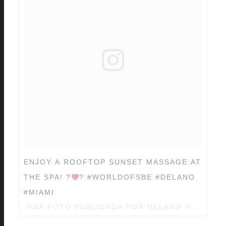
ENJOY A ROOFTOP SUNSET MASSAGE AT
THE SPA! ?
? #WORLDOFSBE #DELANO
#MIAMI
UNA FOTO PUBLICADA POR DELANO HOTELS