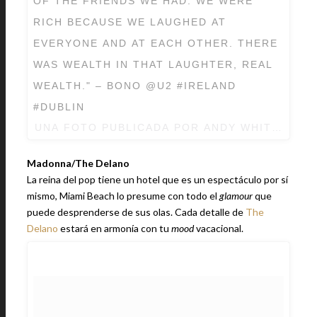
OF THE FRIENDS WE HAD. WE WERE
RICH BECAUSE WE LAUGHED AT
EVERYONE AND AT EACH OTHER. THERE
WAS WEALTH IN THAT LAUGHTER, REAL
WEALTH." – BONO @U2 #IRELAND
#DUBLIN
UNA FOTO PUBLICADA POR ANDY WHITLATCH
Madonna/The Delano
La reina del pop tiene un hotel que es un espectáculo por sí
mismo, Miami Beach lo presume con todo el
glamour
que
puede desprenderse de sus olas. Cada detalle de
The
Delano
estará en armonía con tu
mood
vacacional.