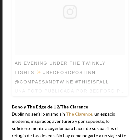
AN EVENING UNDER THE TWINKLY
LIGHTS
#BEDFORDPOSTINN
@COMPASSANDTWINE #THISISFALL
UNA FOTO PUBLICADA POR BEDFORD POST I
Bono y The Edge de U2/The Clarence
Dublín no sería lo mismo sin
The Clarence
, un espacio
moderno, inspirador, aventurero y por supuesto, lo
suficientemente acogedor para hacer de sus pasillos el
refugio de tus deseos. No hay como negarte a un viaje si te