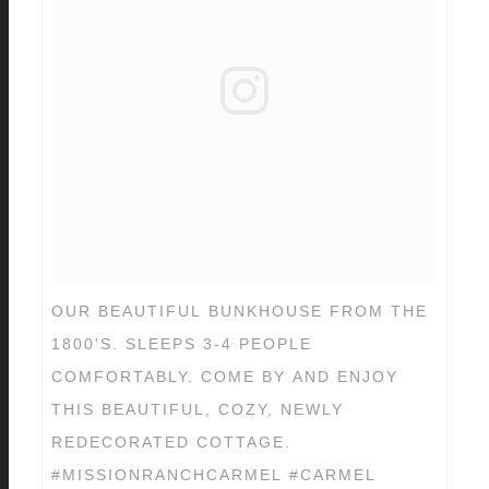
OUR BEAUTIFUL BUNKHOUSE FROM THE
1800'S. SLEEPS 3-4 PEOPLE
COMFORTABLY. COME BY AND ENJOY
THIS BEAUTIFUL, COZY, NEWLY
REDECORATED COTTAGE.
#MISSIONRANCHCARMEL #CARMEL