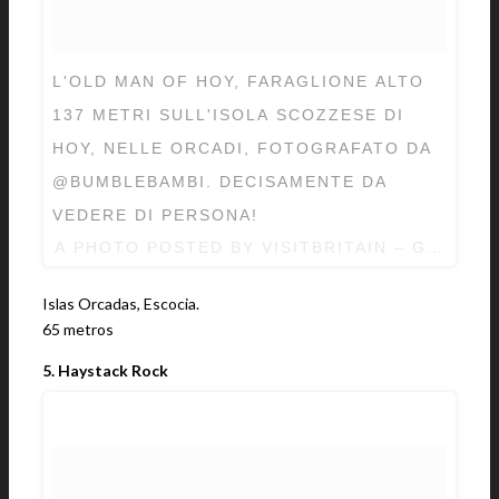
L'OLD MAN OF HOY, FARAGLIONE ALTO
137 METRI SULL'ISOLA SCOZZESE DI
HOY, NELLE ORCADI, FOTOGRAFATO DA
@BUMBLEBAMBI. DECISAMENTE DA
VEDERE DI PERSONA!⠀
A PHOTO POSTED BY VISITBRITAIN – GRAN B
Islas Orcadas, Escocia.
65 metros
5. Haystack Rock