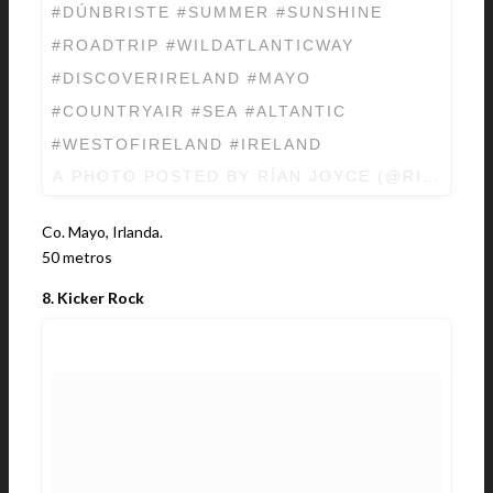
#DÚNBRISTE #SUMMER #SUNSHINE
#ROADTRIP #WILDATLANTICWAY
#DISCOVERIRELAND #MAYO
#COUNTRYAIR #SEA #ALTANTIC
#WESTOFIRELAND #IRELAND
A PHOTO POSTED BY RÍAN JOYCE (@RIANJOY
Co. Mayo, Irlanda.
50 metros
8. Kicker Rock