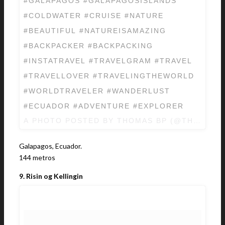
#GALAPAGOS #GALAPAGOSISLANDS
#COLDWATER #CRUISE #NATURE
#BEAUTIFUL #NATUREISAMAZING
#BACKPACKER #BACKPACKING
#INSTATRAVEL #TRAVELGRAM #TRAVEL
#TRAVELLOVER #TRAVELINGTHEWORLD
#WORLDTRAVELER #WANDERLUST
#ECUADOR #ADVENTURE #EXPLORER
A PHOTO POSTED BY THOMAS BP (@THOMAS_
Galapagos, Ecuador.
144 metros
9. Risin og Kellingin