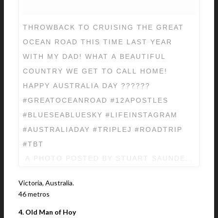
THROWBACK TO CRUISING THE GREAT
OCEAN ROAD THIS TIME LAST YEAR
WITH MY DAD! WHAT A BEAUTIFUL
COUNTRY WE GET TO CALL HOME!
HAPPY AUSTRALIA DAY ??????
#GREATOCEANROAD #12APOSTLES
#BLUESEABLUESKY #LIFEINSTAGRAM
#AUSTRALIADAY #TRIPLEJ #ROADTRIP
#TBT
A PHOTO POSTED BY STUART SAUNDERS (@
Victoria, Australia.
46 metros
4. Old Man of Hoy