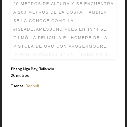
20 METROS DE ALTURA Y SE ENCUENTRA
A 200 METROS DE LA COSTA. TAMBIÉN
SE LA CONOCE COMO LA
#ISLADEJAMESBOND PUES EN 1974 SE
FILMÓ LA PELÍCULA EL HOMBRE DE LA
PISTOLA DE ORO CON #ROGERMOORE
A PHOTO POSTED BY TN – TODO NOTICIAS (
Phang Nga Bay, Tailandia.
20 metros
Fuente:
Redbull