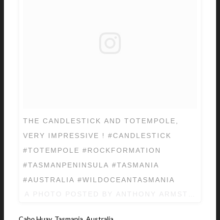
THE CANDLESTICK AND TOTEMPOLE,
VERY IMPRESSIVE ! #CANDLESTICK
#TOTEMPOLE #ROCKFORMATION
#TASMANPENINSULA #TASMANIA
#AUSTRALIA #WILDOCEANTASMANIA
A PHOTO POSTED BY ANTHONY ARMSTRONG 
Cabo Huay, Tasmania, Australia.