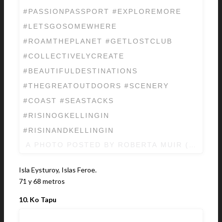
#PASSIONPASSPORT #EXPLOREMORE
#LETSGOSOMEWHERE
#ROAMTHEPLANET #GETLOSTCLUB
#COLLECTIVELYCREATE
#BEAUTIFULDESTINATIONS
#THEGREATOUTDOORS #SCENERY
#COAST #SEASTACKS
#RISINOGKELLINGIN
#RISINANDKELLINGIN
A PHOTO POSTED BY ROBERTA MUIR (@ROBE
Isla Eysturoy, Islas Feroe.
71 y 68 metros
10. Ko Tapu