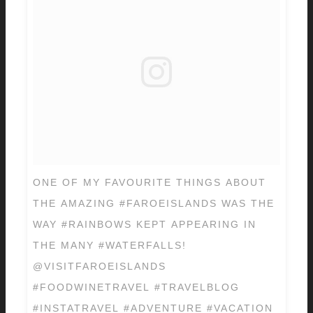
ONE OF MY FAVOURITE THINGS ABOUT
THE AMAZING #FAROEISLANDS WAS THE
WAY #RAINBOWS KEPT APPEARING IN
THE MANY #WATERFALLS!
@VISITFAROEISLANDS
#FOODWINETRAVEL #TRAVELBLOG
#INSTATRAVEL #ADVENTURE #VACATION