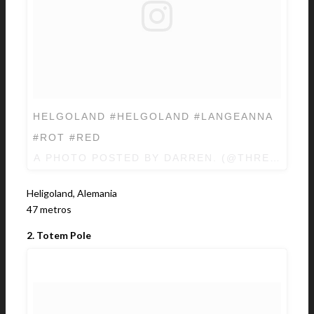
HELGOLAND #HELGOLAND #LANGEANNA
#ROT #RED
A PHOTO POSTED BY DARREN. (@THREE_TIM
Heligoland, Alemania
47 metros
2. Totem Pole