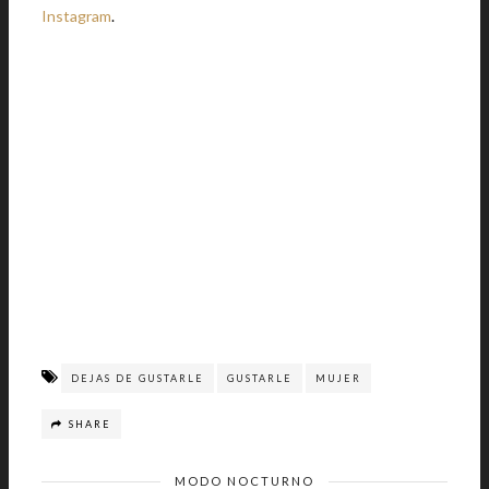
Instagram
.
DEJAS DE GUSTARLE
GUSTARLE
MUJER
SHARE
MODO NOCTURNO