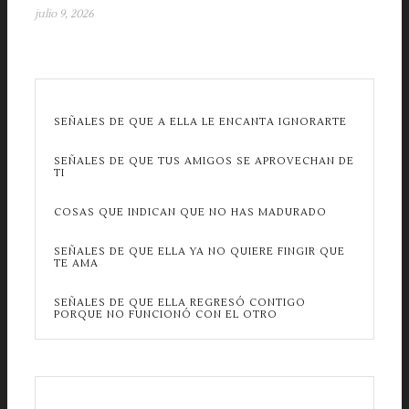
julio 9, 2026
SEÑALES DE QUE A ELLA LE ENCANTA IGNORARTE
SEÑALES DE QUE TUS AMIGOS SE APROVECHAN DE
TI
COSAS QUE INDICAN QUE NO HAS MADURADO
SEÑALES DE QUE ELLA YA NO QUIERE FINGIR QUE
TE AMA
SEÑALES DE QUE ELLA REGRESÓ CONTIGO
PORQUE NO FUNCIONÓ CON EL OTRO