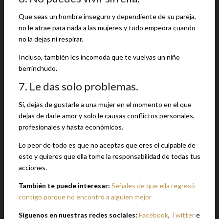
Que seas un hombre inseguro y dependiente de su pareja,
no le atrae para nada a las mujeres y todo empeora cuando
no la dejas ni respirar.
Incluso, también les incomoda que te vuelvas un niño
berrinchudo.
7. Le das solo problemas.
Sí, dejas de gustarle a una mujer en el momento en el que
dejas de darle amor y solo le causas conflictos personales,
profesionales y hasta económicos.
Lo peor de todo es que no aceptas que eres el culpable de
esto y quieres que ella tome la responsabilidad de todas tus
acciones.
También te puede interesar:
Señales de que ella regresó
contigo porque no encontró a alguien mejor
Síguenos en nuestras redes sociales:
Facebook
,
Twitter
e