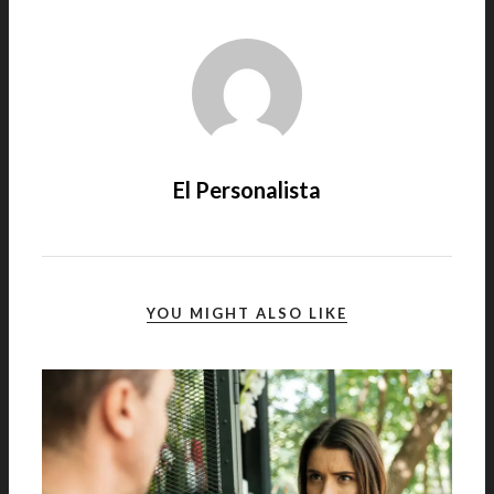
El Personalista
YOU MIGHT ALSO LIKE