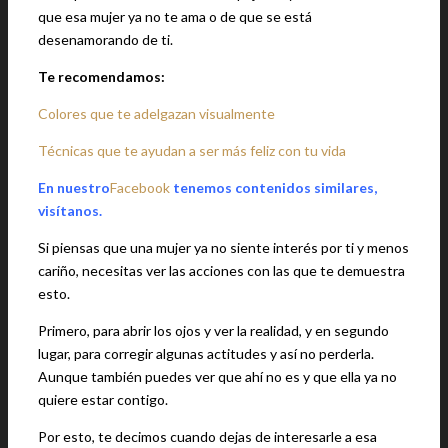
que esa mujer ya no te ama o de que se está
desenamorando de ti.
Te recomendamos:
Colores que te adelgazan visualmente
Técnicas que te ayudan a ser más feliz con tu vida
En nuestro
Facebook
tenemos contenidos similares,
visítanos.
Si piensas que una mujer ya no siente interés por ti y menos
cariño, necesitas ver las acciones con las que te demuestra
esto.
Primero, para abrir los ojos y ver la realidad, y en segundo
lugar, para corregir algunas actitudes y así no perderla.
Aunque también puedes ver que ahí no es y que ella ya no
quiere estar contigo.
Por esto, te decimos cuando dejas de interesarle a esa