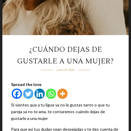
¿CUÁNDO DEJAS DE
GUSTARLE A UNA MUJER?
junio 29, 2026
Spread the love
Si sientes que a tu ligue ya no le gustas tanto o que tu
pareja ya no te ama, te contaremos cuándo dejas de
gustarle a una mujer
Para que así tus dudas sean despejadas y te des cuenta de