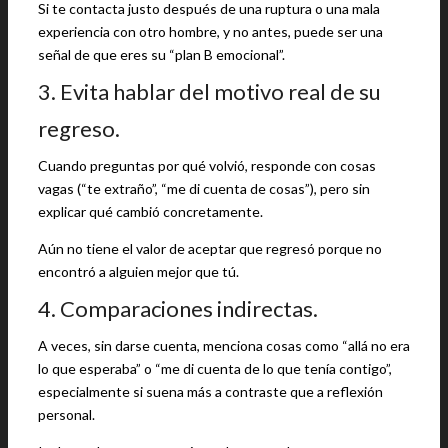
Si te contacta justo después de una ruptura o una mala
experiencia con otro hombre, y no antes, puede ser una
señal de que eres su “plan B emocional”.
3. Evita hablar del motivo real de su
regreso.
Cuando preguntas por qué volvió, responde con cosas
vagas (“te extraño”, “me di cuenta de cosas”), pero sin
explicar qué cambió concretamente.
Aún no tiene el valor de aceptar que regresó porque no
encontró a alguien mejor que tú.
4. Comparaciones indirectas.
A veces, sin darse cuenta, menciona cosas como “allá no era
lo que esperaba” o “me di cuenta de lo que tenía contigo”,
especialmente si suena más a contraste que a reflexión
personal.