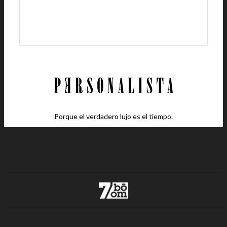
Porque el verdadero lujo es el tiempo.