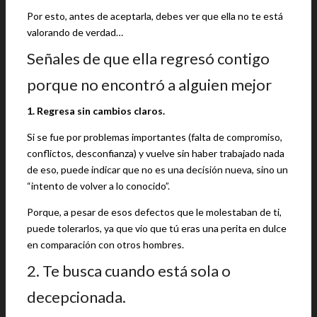
Por esto, antes de aceptarla, debes ver que ella no te está
valorando de verdad…
Señales de que ella regresó contigo
porque no encontró a alguien mejor
1. Regresa sin cambios claros.
Si se fue por problemas importantes (falta de compromiso,
conflictos, desconfianza) y vuelve sin haber trabajado nada
de eso, puede indicar que no es una decisión nueva, sino un
“intento de volver a lo conocido”.
Porque, a pesar de esos defectos que le molestaban de ti,
puede tolerarlos, ya que vio que tú eras una perita en dulce
en comparación con otros hombres.
2. Te busca cuando está sola o
decepcionada.