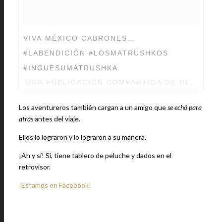
VIVA MÉXICO CABRONES…
#LABENDICIÓN #LOSMATRUSHKOS
#INGUESUMATRUSHKA
UNA PUBLICACIÓN COMPARTIDA DE
INGUE SU
Los aventureros también cargan a un amigo que
se echó para
atrás
antes del viaje.
Ellos lo lograron y lo lograron a su manera.
¡Ah y sí! Sí, tiene tablero de peluche y dados en el
retrovisor.
¡Estamos en Facebook!