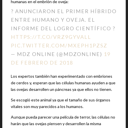
humanas en el embrión de oveja:
? ANUNCIARON EL PRIMER HÍBRIDO
ENTRE HUMANO Y OVEJA. EL
INFORME DEL LOGRO CIENTÍFICO ?
HTTPS://T.CO/VRZ9GYVALL
PIC.TWITTER.COM/MXEPH1PZSZ
— MDZ ONLINE (@MDZONLINE)
19
DE FEBRERO DE 2018
Los expertos también han experimentado con embriones
de cerdos y, esperan que las células humanas ayuden a que
las ovejas desarrollen un páncreas ya que ellos no tienen.
Se escogió este animal ya que el tamaño de sus órganos
vitales son muy parecidos a los humanos.
Aunque pueda parecer una película de terror, las células no
harán que las ovejas piensen y desarrollen la misma