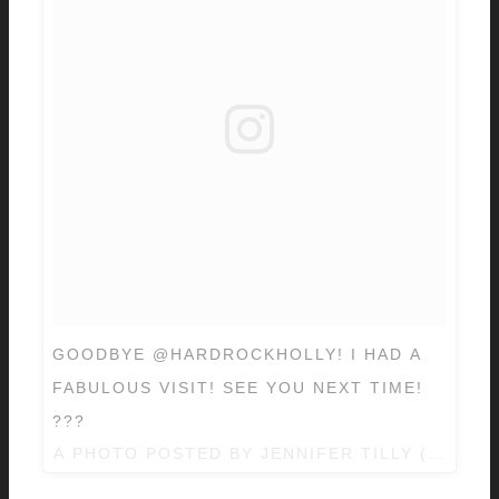
GOODBYE @HARDROCKHOLLY! I HAD A
FABULOUS VISIT! SEE YOU NEXT TIME!
???
A PHOTO POSTED BY JENNIFER TILLY (@JENN