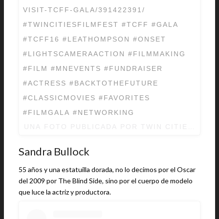
VISIT-TCFF-GALA/391422391/
#TWINCITIESFILMFEST #TCFF #GALA
#TCFF16 #LEATHOMPSON #ONSET
#LIGHTSCAMERAACTION #FILMMAKING
#FILM #MNEVENTS #FUNDRAISER
#ACTRESS #BACKTOTHEFUTURE
#CLASSICMOVIES #FAVORITES
#FILMGALA #NETWORKING
UNA FOTO PUBLICADA POR TWIN CITIES FILM
Sandra Bullock
55 años y una estatuilla dorada, no lo decimos por el Oscar
del 2009 por The Blind Side, sino por el cuerpo de modelo
que luce la actriz y productora.