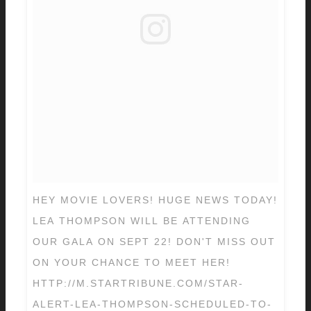
HEY MOVIE LOVERS! HUGE NEWS TODAY!
LEA THOMPSON WILL BE ATTENDING
OUR GALA ON SEPT 22! DON'T MISS OUT
ON YOUR CHANCE TO MEET HER!
HTTP://M.STARTRIBUNE.COM/STAR-
ALERT-LEA-THOMPSON-SCHEDULED-TO-