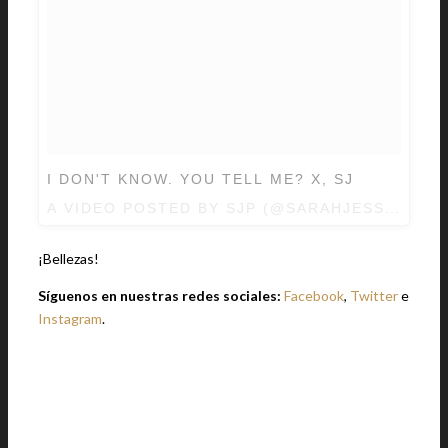
I DON'T KNOW. YOU TELL ME? X, SJ
A VIDEO POSTED BY SJP (@SARAHJESSICAPA
¡Bellezas!
Síguenos en nuestras redes sociales:
Facebook
,
Twitter
e
Instagram
.