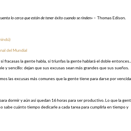
cuenta lo cerca que están de tener éxito cuando se rinden»
– Thomas Edison.
hindú)
nal del Mundial
i fracasas la gente habla, si triunfas la gente hablará el doble entonces
ple y sencillo: dejan que sus excusas sean más grandes que sus sueños.
remos las excusas más comunes que la gente tiene para darse por vencida
 para dormir y aún así quedan 16 horas para ser productivo. Lo que la gen
so sabe cuánto tiempo dedicarle a cada tarea para cumplirla en tiempo y