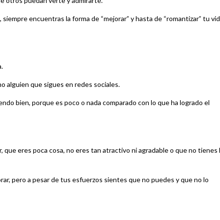
ue otros puedan verte y admirarte.
, siempre encuentras la forma de “mejorar” y hasta de “romantizar” tu vi
a.
mo alguien que sigues en redes sociales.
endo bien, porque es poco o nada comparado con lo que ha logrado el
, que eres poca cosa, no eres tan atractivo ni agradable o que no tienes 
rar, pero a pesar de tus esfuerzos sientes que no puedes y que no lo