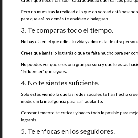
Crees que necesitas subir cada actividad que realices para q
Pero no muestras la realidad o lo que en verdad está pasando
para que así los demás te envidien o halaguen.
3. Te comparas todo el tiempo.
No hay día en el que odies tu vida y admires la de otra person
Crees que jamás lo lograrás o que te falta mucho para ser co
No puedes ver que eres una gran persona y que lo estás haci
“influencer” que sigues.
4. No te sientes suficiente.
Solo estás viendo lo que las redes sociales te han hecho creer
medios ni la inteligencia para salir adelante.
Constantemente te criticas y haces todo lo posible para mejo
lograrás.
5. Te enfocas en los seguidores.