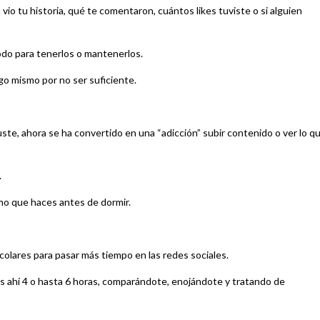
vio tu historia, qué te comentaron, cuántos likes tuviste o si alguien
odo para tenerlos o mantenerlos.
go mismo por no ser suficiente.
uste, ahora se ha convertido en una “adicción” subir contenido o ver lo q
.
imo que haces antes de dormir.
scolares para pasar más tiempo en las redes sociales.
ás ahí 4 o hasta 6 horas, comparándote, enojándote y tratando de