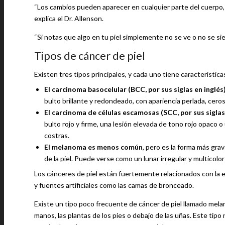
“Los cambios pueden aparecer en cualquier parte del cuerpo, in
explica el Dr. Allenson.
“Si notas que algo en tu piel simplemente no se ve o no se sie
Tipos de cáncer de piel
Existen tres tipos principales, y cada uno tiene característic
El carcinoma basocelular (BCC, por sus siglas en inglés
bulto brillante y redondeado, con apariencia perlada, ceros
El carcinoma de células escamosas (SCC, por sus siglas
bulto rojo y firme, una lesión elevada de tono rojo opac
costras.
El melanoma es menos común
, pero es la forma más gra
de la piel. Puede verse como un lunar irregular y multico
Los cánceres de piel están fuertemente relacionados con la expo
y fuentes artificiales como las camas de bronceado.
Existe un tipo poco frecuente de cáncer de piel llamado mela
manos, las plantas de los pies o debajo de las uñas. Este tipo