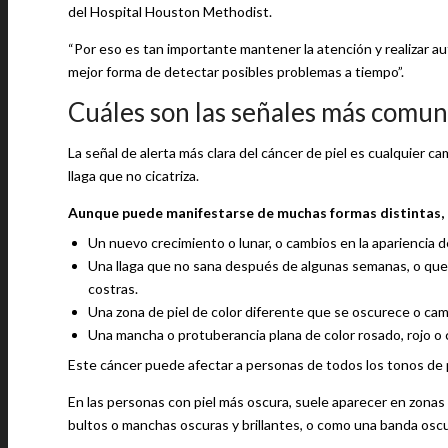
del Hospital Houston Methodist.
“Por eso es tan importante mantener la atención y realizar a
mejor forma de detectar posibles problemas a tiempo”.
Cuáles son las señales más comune
La señal de alerta más clara del cáncer de piel es cualquier c
llaga que no cicatriza.
Aunque puede manifestarse de muchas formas distintas, h
Un nuevo crecimiento o lunar, o cambios en la apariencia d
Una llaga que no sana después de algunas semanas, o que 
costras.
Una zona de piel de color diferente que se oscurece o cam
Una mancha o protuberancia plana de color rosado, rojo o 
Este cáncer puede afectar a personas de todos los tonos de p
En las personas con piel más oscura, suele aparecer en zona
bultos o manchas oscuras y brillantes, o como una banda oscu