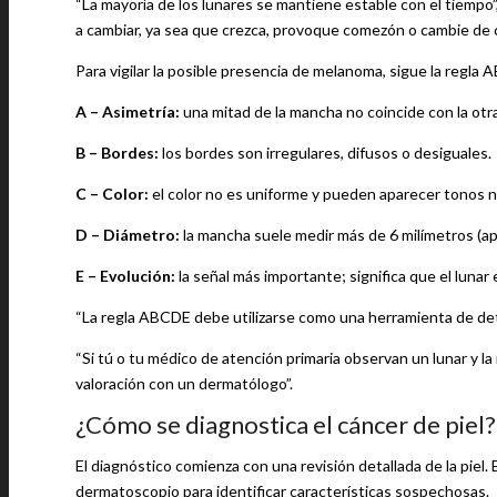
“La mayoría de los lunares se mantiene estable con el tiempo”
a cambiar, ya sea que crezca, provoque comezón o cambie de co
Para vigilar la posible presencia de melanoma, sigue la regla
A – Asimetría:
una mitad de la mancha no coincide con la otra
B – Bordes:
los bordes son irregulares, difusos o desiguales.
C – Color:
el color no es uniforme y pueden aparecer tonos ne
D – Diámetro:
la mancha suele medir más de 6 milímetros (ap
E – Evolución:
la señal más importante; significa que el lunar
“La regla ABCDE debe utilizarse como una herramienta de dete
“Si tú o tu médico de atención primaria observan un lunar y la
valoración con un dermatólogo”.
¿Cómo se diagnostica el cáncer de piel?
El diagnóstico comienza con una revisión detallada de la piel.
dermatoscopio para identificar características sospechosas.