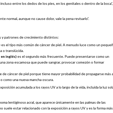
cluso entre los dedos de los pies, en los genitales o dentro de la boca”,
nte normal, aunque no cause dolor, vale la pena revisarlo”.
as y patrones de crecimiento distintos:
)
es el tipo más común de cáncer de piel. A menudo luce como un peque
a o translúcida.
 en inglés)
es el segundo más frecuente. Puede presentarse como un
o o una zona escamosa que puede sangrar, provocar comezón o formar
ve de cáncer de piel porque tiene mayor probabilidad de propagarse más a
lor o como una nueva mancha oscura.
sición acumulada a los rayos UV a lo largo de la vida, incluida la luz sol
noma lentiginoso acral, que aparece únicamente en las palmas de las
 no suele estar relacionado con la exposición a rayos UV y es la forma más