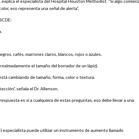
, explica el especialista del Hospital Houston Methodist. “Si algo comien
lor, eso representa una señal de alerta”.
 ABCDE:
.
gros, cafés, marrones claros, blancos, rojos o azules.
roximadamente el tamaño del borrador de un lápiz).
 está cambiando de tamaño, forma, color o textura.
cción”, señala el Dr. Allenson.
 respuesta es sí a cualquiera de estas preguntas, eso debe llevar a una
 El especialista puede utilizar un instrumento de aumento llamado