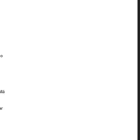
ño
llá
ar