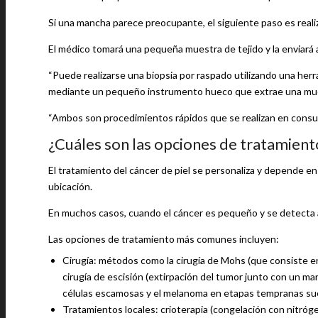
Si una mancha parece preocupante, el siguiente paso es realiz
El médico tomará una pequeña muestra de tejido y la enviará a 
“Puede realizarse una biopsia por raspado utilizando una herr
mediante un pequeño instrumento hueco que extrae una muestra
“Ambos son procedimientos rápidos que se realizan en consult
¿Cuáles son las opciones de tratamiento
El tratamiento del cáncer de piel se personaliza y depende en
ubicación.
En muchos casos, cuando el cáncer es pequeño y se detecta a ti
Las opciones de tratamiento más comunes incluyen:
Cirugía: métodos como la cirugía de Mohs (que consiste en 
cirugía de escisión (extirpación del tumor junto con un ma
células escamosas y el melanoma en etapas tempranas su
Tratamientos locales: crioterapia (congelación con nitróge