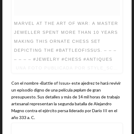
MARVEL AT THE ART OF WAR: A MASTER
JEWELLER SPENT MORE THAN 10 YEARS
MAKING THIS ORNATE CHESS SET
DEPICTING THE #BATTLEOFISSUS. – – –
– – – – #JEWELRY #CHESS #ANTIQUES
UNA FOTO PUBLICADA POR STYLE_SCMP (@S
Con el nombre «Battle of Issus» este ajedrez te hará revivir
un episodio digno de una película
peplum
de gran
presupuesto. Sus detalles y más de 14 mil horas de trabajo
artesanal representan la segunda batalla de Alejandro
Magno contra el ejército persa liderado por Darío III en el
año 333 a. C.