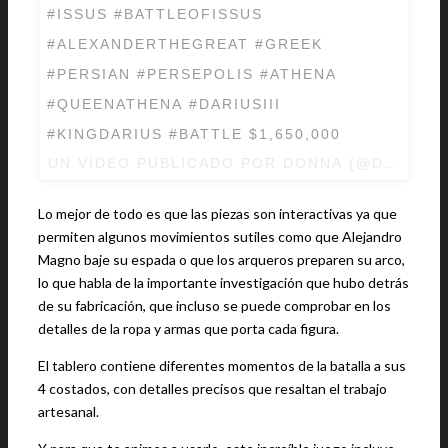
#ISSUS #BATTLEOFISSUS
#ALEXANDERTHEGREAT #GREEK
#PERSIAN #PERSEPOLIS #ATHENA
#QUEENATHENA #DARIUSIII
#KINGDARIUS #BATTLE $1,650,000
UN VÍDEO PUBLICADO POR DONNA (@DONNAI
Lo mejor de todo es que las piezas son interactivas ya que
permiten algunos movimientos sutiles como que Alejandro
Magno baje su espada o que los arqueros preparen su arco,
lo que habla de la importante investigación que hubo detrás
de su fabricación, que incluso se puede comprobar en los
detalles de la ropa y armas que porta cada figura.
El tablero contiene diferentes momentos de la batalla a sus
4 costados, con detalles precisos que resaltan el trabajo
artesanal.