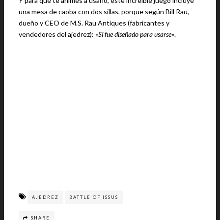
Y para que te animes a usarlo, este increíble juego incluye
una mesa de caoba con dos sillas, porque según Bill Rau,
dueño y CEO de M.S. Rau Antiques (fabricantes y
vendedores del ajedrez):
«Sí fue diseñado para usarse»
.
AJEDREZ
BATTLE OF ISSUS
SHARE