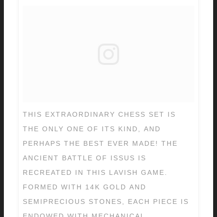
THIS EXTRAORDINARY CHESS SET IS
THE ONLY ONE OF ITS KIND, AND
PERHAPS THE BEST EVER MADE! THE
ANCIENT BATTLE OF ISSUS IS
RECREATED IN THIS LAVISH GAME.
FORMED WITH 14K GOLD AND
SEMIPRECIOUS STONES, EACH PIECE IS
ENDOWED WITH MECHANICAL