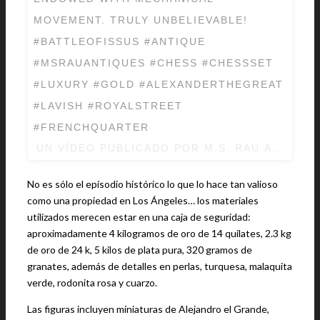
MOVEMENT. TRULY UNBELIEVABLE!
#BATTLEOFISSUS #ANTIQUE
#MSRAUANTIQUES #CHESS #CHESSSET
#LUXURY #GOLD #ALEXANDERTHEGREAT
#LAVISH #ROYALSTREET
#FRENCHQUARTER
UN VÍDEO PUBLICADO POR M.S. RAU ANTIQU
No es sólo el episodio histórico lo que lo hace tan valioso
como una propiedad en Los Ángeles… los materiales
utilizados merecen estar en una caja de seguridad:
aproximadamente 4 kilogramos de oro de 14 quilates, 2.3 kg
de oro de 24 k, 5 kilos de plata pura, 320 gramos de
granates, además de detalles en perlas, turquesa, malaquita
verde, rodonita rosa y cuarzo.
Las figuras incluyen miniaturas de Alejandro el Grande,