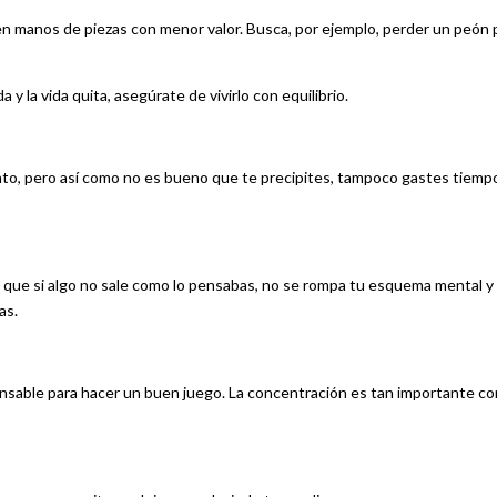
as en manos de piezas con menor valor. Busca, por ejemplo, perder un peón 
y la vida quita, asegúrate de vivirlo con equilibrio.
nto, pero así como no es bueno que te precipites, tampoco gastes tiemp
a que si algo no sale como lo pensabas, no se rompa tu esquema mental y
as.
ensable para hacer un buen juego. La concentración es tan importante c