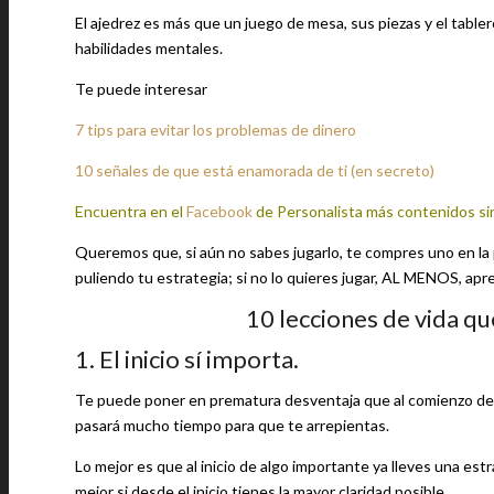
El ajedrez es más que un juego de mesa, sus piezas y el tabl
habilidades mentales.
Te puede interesar
7 tips para evitar los problemas de dinero
10 señales de que está enamorada de ti (en secreto)
Encuentra en el
Facebook
de Personalista más contenidos si
Queremos que, si aún no sabes jugarlo, te compres uno en la p
puliendo tu estrategia; si no lo quieres jugar, AL MENOS, apr
10 lecciones de vida q
1. El inicio sí importa.
Te puede poner en prematura desventaja que al comienzo de a
pasará mucho tiempo para que te arrepientas.
Lo mejor es que al inicio de algo importante ya lleves una es
mejor si desde el inicio tienes la mayor claridad posible.