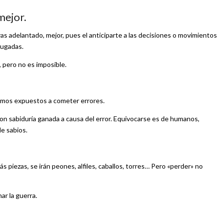
mejor.
yas adelantado, mejor, pues el anticiparte a las decisiones o movimientos
jugadas.
, pero no es imposible.
estamos expuestos a cometer errores.
on sabiduría ganada a causa del error. Equivocarse es de humanos,
de sabios.
piezas, se irán peones, alfiles, caballos, torres… Pero «perder» no
ar la guerra.