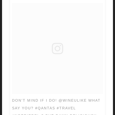
DON'T MIND IF I DO! @WINEULIKE WHAT
SAY YOU? #QANTAS #TRAVEL