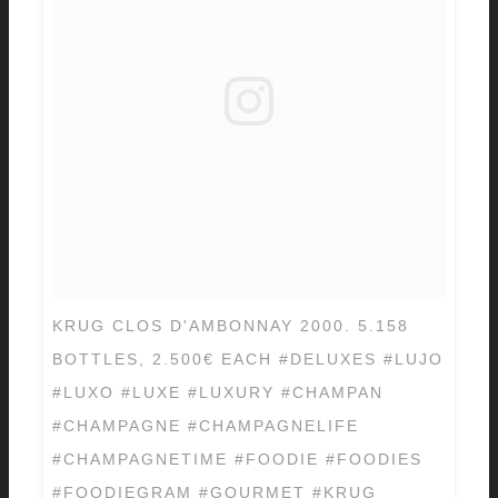
KRUG CLOS D'AMBONNAY 2000. 5.158
BOTTLES, 2.500€ EACH #DELUXES #LUJO
#LUXO #LUXE #LUXURY #CHAMPAN
#CHAMPAGNE #CHAMPAGNELIFE
#CHAMPAGNETIME #FOODIE #FOODIES
#FOODIEGRAM #GOURMET #KRUG