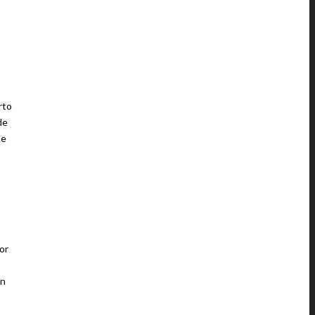
rto
de
de
or
en