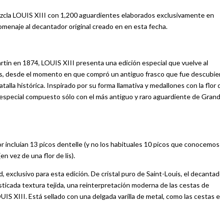
mezcla LOUIS XIII con 1,200 aguardientes elaborados exclusivamente en
enaje al decantador original creado en en esta fecha.
rtin en 1874, LOUIS XIII presenta una edición especial que vuelve al
os, desde el momento en que compró un antiguo frasco que fue descubie
talla histórica. Inspirado por su forma llamativa y medallones con la flor 
c especial compuesto sólo con el más antiguo y raro aguardiente de Gran
r incluían 13 picos dentelle (y no los habituales 10 picos que conocemos
 vez de una flor de lis).
d, exclusivo para esta edición. De cristal puro de Saint-Louis, el decantad
sticada textura tejida, una reinterpretación moderna de las cestas de
UIS XIII. Está sellado con una delgada varilla de metal, como las cestas 