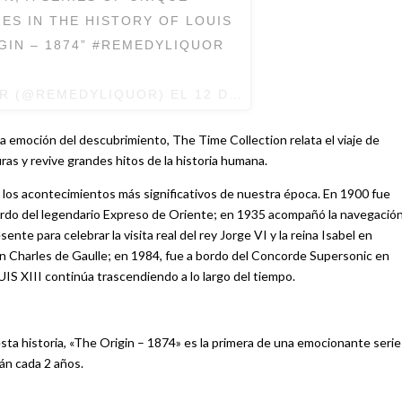
ES IN THE HISTORY OF LOUIS
IGIN – 1874” #REMEDYLIQUOR
OR (@REMEDYLIQUOR) EL
12 DE NOV DE 2016 A LA(S
 emoción del descubrimiento, The Time Collection relata el viaje de
as y revive grandes hitos de la historia humana.
 los acontecimientos más significativos de nuestra época. En 1900 fue
bordo del legendario Expreso de Oriente; en 1935 acompañó la navegació
nte para celebrar la visita real del rey Jorge VI y la reina Isabel en
 con Charles de Gaulle; en 1984, fue a bordo del Concorde Supersonic en
IS XIII continúa trascendiendo a lo largo del tiempo.
sta historia, «The Origin – 1874» es la primera de una emocionante serie
rán cada 2 años.