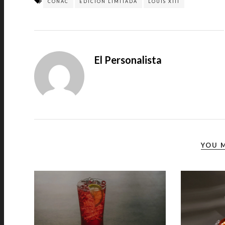
COÑAC
EDICIÓN LIMITADA
LOUIS XIII
El Personalista
YOU M