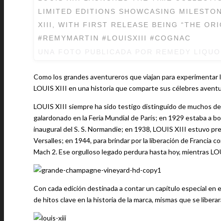
LIMITED EDITIONS SHOWCASING MILESTON
XIII, WITH FIRST RELEASE BEING “THE OR
#REMYMARTIN #LOUISXIII #COGNAC
UNA FOTO PUBLICADA POR REMEDY LIQU
Como los grandes aventureros que viajan para experimentar la
LOUIS XIII en una historia que comparte sus célebres aventur
LOUIS XIII siempre ha sido testigo distinguido de muchos de
galardonado en la Feria Mundial de París; en 1929 estaba a 
inaugural del S. S. Normandie; en 1938, LOUIS XIII estuvo prese
Versalles; en 1944, para brindar por la liberación de Francia
Mach 2. Ese orgulloso legado perdura hasta hoy, mientras LOU
Con cada edición destinada a contar un capítulo especial en e
de hitos clave en la historia de la marca, mismas que se libera