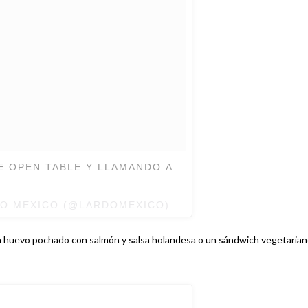
E OPEN TABLE Y LLAMANDO A:
DO MEXICO (@LARDOMEXICO) EL
13 DE MAY DE 2017 
un huevo pochado con salmón y salsa holandesa o un sándwich vegetaria