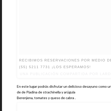
RECIBIMOS RESERVACIONES POR MEDIO D
(55) 5211 7731 ¡LOS ESPERAMOS!
UNA PUBLICACIÓN COMPARTIDA POR LAR
En este lugar podrás disfrutar un delicioso desayuno como 
de de Piadina de strachinella y arúgula
Berenjena, tomates y queso de cabra .