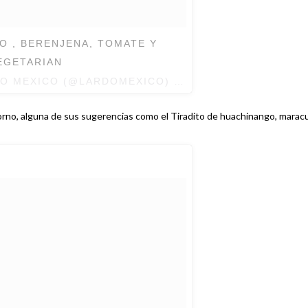
 , BERENJENA, TOMATE Y
EGETARIAN
DO MEXICO (@LARDOMEXICO) EL
23 DE MAY DE 2017 
l horno, alguna de sus sugerencias como el Tiradito de huachinango, marac