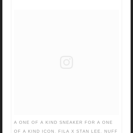
A ONE OF A KIND SNEAKER FOR A ONE
OF A KIND ICON. FILA X STAN LEE. NUFF