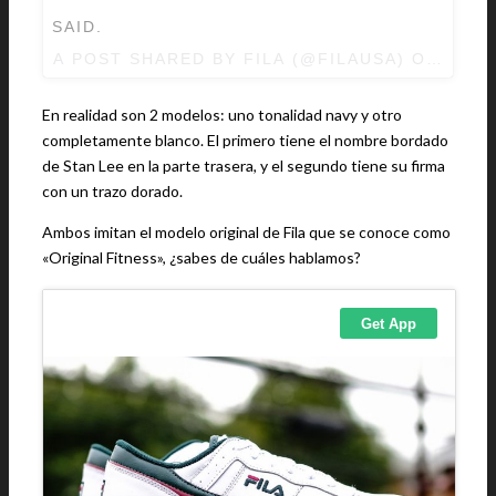
SAID.
A POST SHARED BY FILA (@FILAUSA) ON
AUG 
En realidad son 2 modelos: uno tonalidad navy y otro
completamente blanco. El primero tiene el nombre bordado
de Stan Lee en la parte trasera, y el segundo tiene su firma
con un trazo dorado.
Ambos imitan el modelo original de Fila que se conoce como
«Original Fitness», ¿sabes de cuáles hablamos?