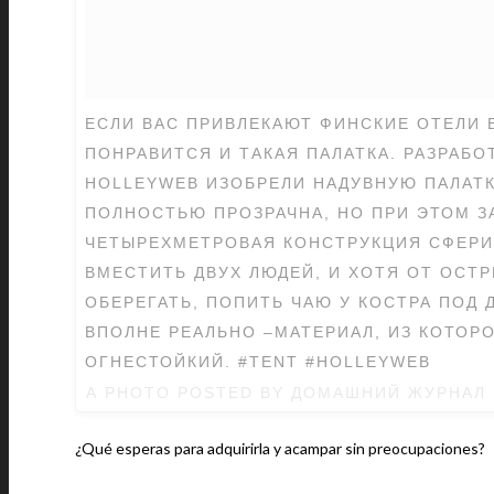
ЕСЛИ ВАС ПРИВЛЕКАЮТ ФИНСКИЕ ОТЕЛИ В
ПОНРАВИТСЯ И ТАКАЯ ПАЛАТКА. РАЗРАБО
HOLLEYWEB ИЗОБРЕЛИ НАДУВНУЮ ПАЛАТК
ПОЛНОСТЬЮ ПРОЗРАЧНА, НО ПРИ ЭТОМ З
ЧЕТЫРЕХМЕТРОВАЯ КОНСТРУКЦИЯ СФЕР
ВМЕСТИТЬ ДВУХ ЛЮДЕЙ, И ХОТЯ ОТ ОСТ
ОБЕРЕГАТЬ, ПОПИТЬ ЧАЮ У КОСТРА ПОД
ВПОЛНЕ РЕАЛЬНО –МАТЕРИАЛ, ИЗ КОТОРО
ОГНЕСТОЙКИЙ. #TENT #HOLLEYWEB
A PHOTO POSTED BY ДОМАШНИЙ ЖУРНАЛ
¿Qué esperas para adquirirla y acampar sin preocupaciones?