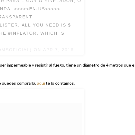
R PARA LIGAR O #INFLADOR, O
NDA. >>>><EN-US<<<<<
TRANSPARENT
ISTER. ALL YOU NEED IS $
HE #INFLATOR, WHICH IS
OMSOFICIAL) ON
APR 7, 2016 AT 7:23PM PDT
ser impermeable y resistir al fuego, tiene un diámetro de 4 metros que e
de puedes comprarla,
aquí
te lo contamos.