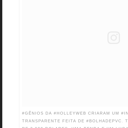
#GÊNIOS DA #HOLLEYWEB CRIARAM UM #I
TRANSPARENTE FEITA DE #BOLHADEPVC. 