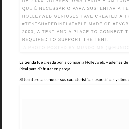
DE 2.000 DOLARES, UMA TENDA E UM LUGA
QUE É NECESSÁRIO PARA SUSTENTAR A TE
HOLLEYWEB GENIUSES HAVE CREATED A 
#TENTSHAPEDINFLATABLE MADE OF #PVCBL
2000, A TENT AND A PLACE TO CONNECT T
REQUIRED TO SUPPORT THE TENT.
A PHOTO POSTED BY MUNDO MS (@MUND
La tienda fue creada por la compañía Holleyweb, y además de 
ideal para disfrutar en pareja.
Si te interesa conocer sus características específicas y dón