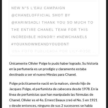
NEW N°5 L'EAU CAMPAIGN
@CHANELOFFICIAL SHOT BY
@KARIMSADLI THANK YOU SO MUCH TO
THE ENTIRE CHANEL TEAM FOR THIS
INCREDIBLE HONOR!! #NEWCHANEL5
#YOUKNOWMEANDYOUDONT
UNA FOTO PUBLICADA POR LILY-ROSE DEPP 
Únicamente Olivier Polge lo pudo haber logrado. Su historia
en la perfumería es un prodigio y claramente estaba
destinado a ser el nuevo Mesías para Chanel.
Polge prácticamente nació en la maison, siendo hijo de
Jacques Polge, el perfumista de cabecera desde 1978. En la
línea de perfumistas que han manipulado las fórmulas de
Chanel, Olivier es el 4o. Ernest Beaux creó el No. 5 en 1921
y desde entonces, ninguno de sus 2 sucesores se había