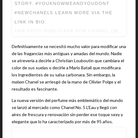
STORY. #YOUKNOWMEANDYOUDONT
#NEWCHANEL5 LEARN MORE VIA THE
LINK IN BIO.
UNA FOTO PUBLICADA POR CHANEL (@CHANEL
Definitivamente se necesitó mucho valor para modificar una
de las fragancias más antiguas y amadas del mundo. Nadie
se atrevería a decirle a Christian Louboutin que cambiara el
color de sus suelas o decirle a Mario Batali que modificara
los ingredientes de su salsa carbonara. Sin embargo, la
maison
Chanel se arriesgó de la mano de Olivier Polge y el
resultado es fascinante.
La nueva versión del perfume más emblemático del mundo
se lanzó al mercado como Chanel No. 5 L’Eau y llegó con
aires de frescura y renovación sin perder ese toque sexy y
elegante que lo ha caracterizado por más de 95 años.