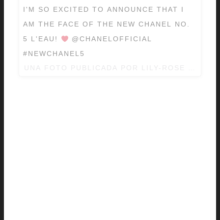
I'M SO EXCITED TO ANNOUNCE THAT I
AM THE FACE OF THE NEW CHANEL NO.
5 L'EAU!
@CHANELOFFICIAL
#NEWCHANEL5
UNA FOTO PUBLICADA POR LILY-ROSE DEPP 