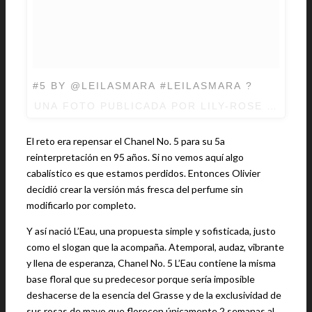
#5 BY @LEILASMARA #LEILASMARA ?
UNA FOTO PUBLICADA POR LILY-ROSE DEPP 
El reto era repensar el Chanel No. 5 para su 5a
reinterpretación en 95 años. Si no vemos aquí algo
cabalístico es que estamos perdidos. Entonces Olivier
decidió crear la versión más fresca del perfume sin
modificarlo por completo.
Y así nació L’Eau, una propuesta simple y sofisticada, justo
como el slogan que la acompaña. Atemporal, audaz, vibrante
y llena de esperanza, Chanel No. 5 L’Eau contiene la misma
base floral que su predecesor porque sería imposible
deshacerse de la esencia del Grasse y de la exclusividad de
sus rosas de mayo que florecen únicamente 2 semanas al