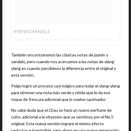
#NEWCHANEL5
UNA FOTO PUBLICADA POR LILY-ROSE DEPP 
También encontraremos las clásicas notas de jazmín y
sándalo, pero cuando nos acercamos a las notas de ylang-
ylang es cuando percibimos la diferencia entre el original y
esta versión.
Polgo logró un proceso casi mágico para isolar el ylang-ylang
para obtener una nota más verde y nítida que le da ese
toque de frescura adicional que lo vuelve cautivador.
No cabe duda que el L’Eau se hará un nuevo perfume de
culto, adicional a la obsesión que ya sentimos por el No.5
original. Esta nueva versión logrará el mismo efecto
seductor e irresistible, pero ahora en una nueva generación