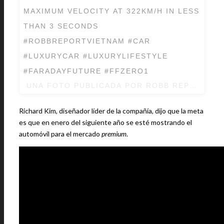
MAXIMUM VELOCITY AT 322KM/H IN LESS
THAN 3 SECONDS
#ROBBREPORTVIETNAM #CAR
#LUXURYCAR #LUXURYLIFESTYLE
#FARADAYFUTURE #FFZERO1
UNA FOTO PUBLICADA POR ROBB REPORT V
Richard Kim, diseñador líder de la compañía, dijo que la meta
es que en enero del siguiente año se esté mostrando el
automóvil para el mercado
premium
.