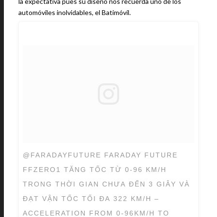
la expectativa pues su diseño nos recuerda uno de los
automóviles inolvidables, el Batimóvil.
@FARADAYFUTURE FARADAY FUTURE
FFZERO1 TĂNG TỐC TỪ 0-96 KM/H
TRONG THỜI GIAN CHƯA ĐẾN 3 GIÂY VÀ
ĐẠT VẬN TỐC TỐI ĐA 322 KM/H –
ACCELERATION FROM 0-96KM/H TO