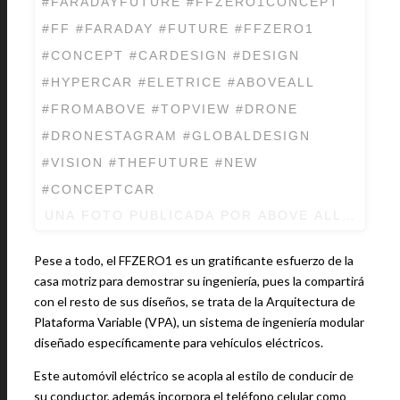
#FARADAYFUTURE #FFZERO1CONCEPT
#FF #FARADAY #FUTURE #FFZERO1
#CONCEPT #CARDESIGN #DESIGN
#HYPERCAR #ELETRICE #ABOVEALL
#FROMABOVE #TOPVIEW #DRONE
#DRONESTAGRAM #GLOBALDESIGN
#VISION #THEFUTURE #NEW
#CONCEPTCAR
UNA FOTO PUBLICADA POR ABOVE ALL CARS
Pese a todo, el FFZERO1 es un gratificante esfuerzo de la
casa motriz para demostrar su ingeniería, pues la compartirá
con el resto de sus diseños, se trata de la Arquitectura de
Plataforma Variable (VPA), un sistema de ingeniería modular
diseñado específicamente para vehículos eléctricos.
Este automóvil eléctrico se acopla al estilo de conducir de
su conductor, además incorpora el teléfono celular como