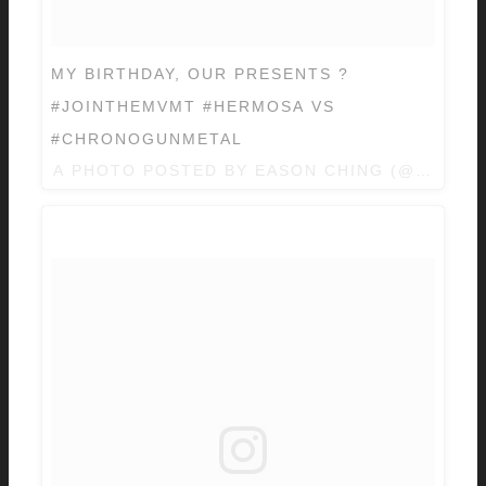
MY BIRTHDAY, OUR PRESENTS ?
#JOINTHEMVMT #HERMOSA VS
#CHRONOGUNMETAL
A PHOTO POSTED BY EASON CHING (@EASON