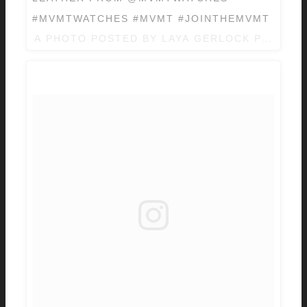
#MVMTWATCHES #MVMT #JOINTHEMVMT
A PHOTO POSTED BY LAYA GERLOCK PHOTOG