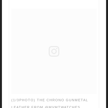
(1/3PHOTO) THE CHRONO GUNMETAL
LEATHER FROM @MVMTWATCHES