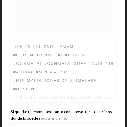
HERE'S THE 2ND… #MVMT
#CHRONOGUNMETAL #CHRONO
#GUNMETAL #GUNMETALGREY #AUDI #R8
#AUDIR8 #MINIMALISM
#MINIMALISTICDESIGN #TIMELESS
#DESIGN
A PHOTO POSTED BY EDÓARDÒ UNK (@EDO
Si quedaste enamorado tanto como nosotros, te decimos
dónde lo puedes
adquirir online.