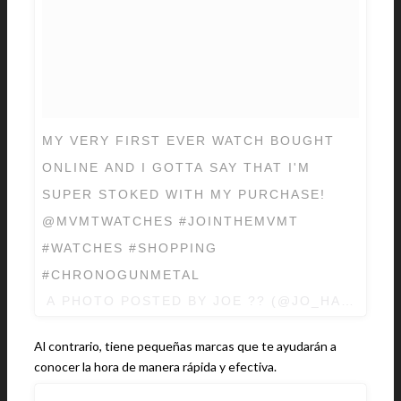
MY VERY FIRST EVER WATCH BOUGHT
ONLINE AND I GOTTA SAY THAT I'M
SUPER STOKED WITH MY PURCHASE!
@MVMTWATCHES #JOINTHEMVMT
#WATCHES #SHOPPING
#CHRONOGUNMETAL
A PHOTO POSTED BY JOE ?? (@JO_HA_RI) O
Al contrario, tiene pequeñas marcas que te ayudarán a
conocer la hora de manera rápida y efectiva.