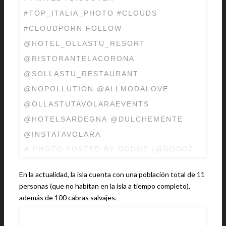
#TOP_ITALIA_PHOTO #CLOUDS
#CLOUDPORN FOLLOW
@HOTEL_OLLASTU_RESORT
@RISTORANTELACORONA
@SOLLASTU_RESTAURANT
@NOPOLLUTION @ALLMODALOVE
@OLLASTUTAVOLARAEVENTS
@HOTELSARDEGNA @DULCHEMENTE
@INSTATAVOLARA
A PHOTO POSTED BY DODOZ (@DODOZ333) O
En la actualidad, la isla cuenta con una población total de 11
personas (que no habitan en la isla a tiempo completo),
además de 100 cabras salvajes.