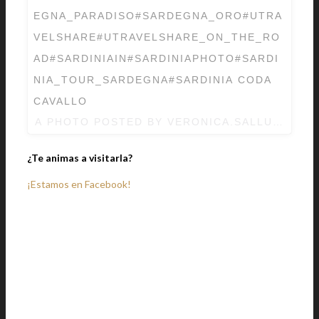
EGNA_PARADISO#SARDEGNA_ORO#UTRA
VELSHARE#UTRAVELSHARE_ON_THE_RO
AD#SARDINIAIN#SARDINIAPHOTO#SARDI
NIA_TOUR_SARDEGNA#SARDINIA CODA
CAVALLO
A PHOTO POSTED BY VERONICA.SALLUSTO68
¿Te animas a visitarla?
¡Estamos en Facebook!