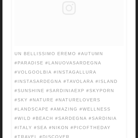
UN BELLISSIMO EREMO #AUTUMN
#PARADISE #LANUOVASARDEGNA
#VOLGOOLBIA #INSTAGALLURA
#INSTASARDEGNA #TAVOLARA #ISLAND
#SUNSHINE #SARDINIAEXP #SKYPORN
#SKY #NATURE #NATURELOVERS
#LANDSCAPE #AMAZING #WELLNESS
#WILD #BEACH #SARDEGNA #SARDINIA
#ITALY #SEA #NIKON #PICOFTHEDAY
#TRAVEL #DISCOVER