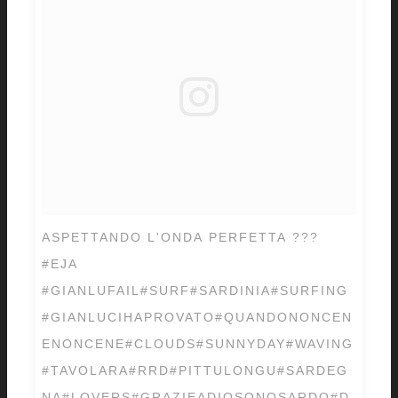
ASPETTANDO L'ONDA PERFETTA ???
#EJA
#GIANLUFAIL#SURF#SARDINIA#SURFING
#GIANLUCIHAPROVATO#QUANDONONCEN
ENONCENE#CLOUDS#SUNNYDAY#WAVING
#TAVOLARA#RRD#PITTULONGU#SARDEG
NA#LOVERS#GRAZIEADIOSONOSARDO#D