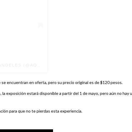
ANGELES (@AOPDEC50)
EL
1 MAR, 2020 A LAS 4:02 
 se encuentran en oferta, pero su precio original es de $120 pesos.
a
, la exposición estará disponible a partir del 1 de mayo, pero aún no hay 
ción para que no te pierdas esta experiencia.