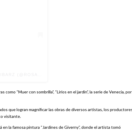
IBARZ (@ROSAIBARZ)
EL
30 NOV, 2019 A LAS 10:00
como “Muer con sombrilla”, “Lirios en el jardín”, la serie de Venecia, por
os que logran magnificar las obras de diversos artistas, los productore
o visitante.
á en la famosa pintura “Jardines de Giverny”, donde el artista tomó