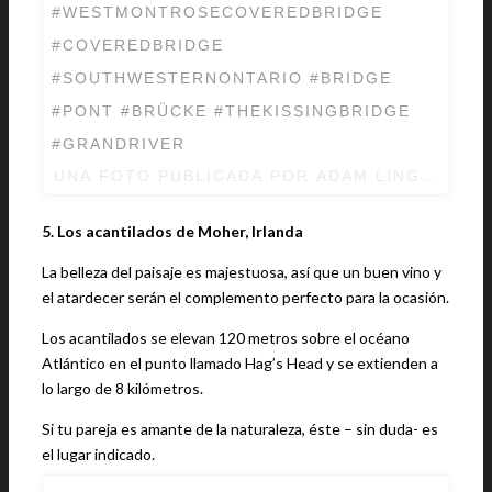
#WESTMONTROSECOVEREDBRIDGE
#COVEREDBRIDGE
#SOUTHWESTERNONTARIO #BRIDGE
#PONT #BRÜCKE #THEKISSINGBRIDGE
#GRANDRIVER
UNA FOTO PUBLICADA POR ADAM LINGENFEL
5. Los acantilados de Moher, Irlanda
La belleza del paisaje es majestuosa, así que un buen vino y
el atardecer serán el complemento perfecto para la ocasión.
Los acantilados se elevan 120 metros sobre el océano
Atlántico en el punto llamado Hag’s Head y se extienden a
lo largo de 8 kilómetros.
Si tu pareja es amante de la naturaleza, éste – sin duda- es
el lugar indicado.