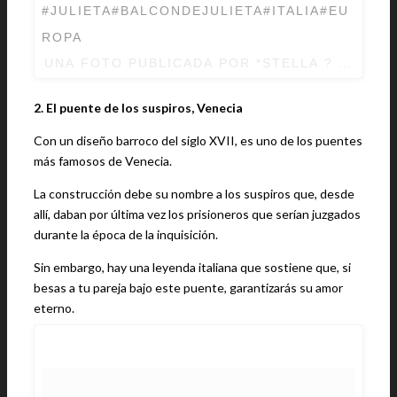
#JULIETA#BALCONDEJULIETA#ITALIA#EU
ROPA
UNA FOTO PUBLICADA POR *STELLA ? (@STE
2. El puente de los suspiros, Venecia
Con un diseño barroco del siglo XVII, es uno de los puentes
más famosos de Venecia.
La construcción debe su nombre a los suspiros que, desde
allí, daban por última vez los prisioneros que serían juzgados
durante la época de la inquisición.
Sin embargo, hay una leyenda italiana que sostiene que, si
besas a tu pareja bajo este puente, garantizarás su amor
eterno.