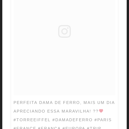
PERFEITA DAMA DE FERRO, MAIS UM DIA
APRECIANDO ESSA MARAVILHA! ??
#TORREEIFFEL #DAMADEFERRO #PARIS
#FRANCE #FRANÇA #EUROPA #TRIP