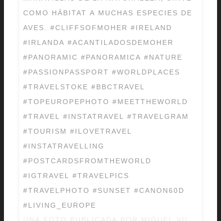
COMO HÁBITAT A MUCHAS ESPECIES DE
AVES. #CLIFFSOFMOHER #IRELAND
#IRLANDA #ACANTILADOSDEMOHER
#PANORAMIC #PANORAMICA #NATURE
#PASSIONPASSPORT #WORLDPLACES
#TRAVELSTOKE #BBCTRAVEL
#TOPEUROPEPHOTO #MEETTHEWORLD
#TRAVEL #INSTATRAVEL #TRAVELGRAM
#TOURISM #ILOVETRAVEL
#INSTATRAVELLING
#POSTCARDSFROMTHEWORLD
#IGTRAVEL #TRAVELPICS
#TRAVELPHOTO #SUNSET #CANON60D
#LIVING_EUROPE
UNA FOTO PUBLICADA POR MIGUEL VILLA (@M