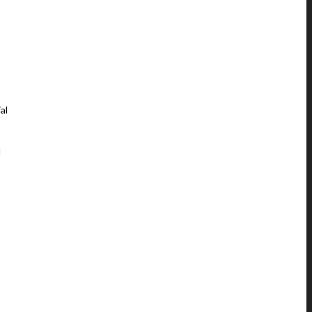
DT
al
l