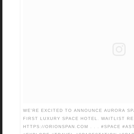
WE'RE EXCITED TO ANNOUNCE AURORA SP
FIRST LUXURY SPACE HOTEL. WAITLIST R
HTTPS://ORIONSPAN.COM . . . #SPACE #