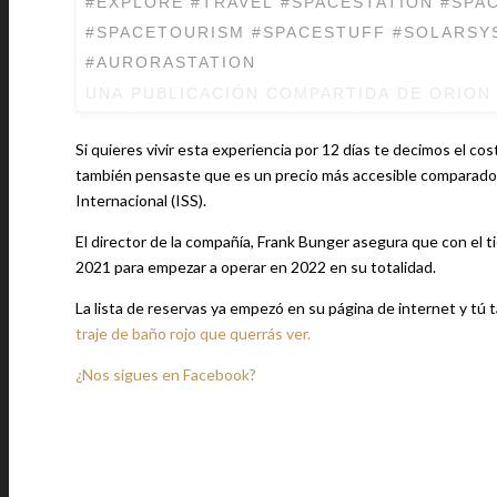
#EXPLORE #TRAVEL #SPACESTATION #SPA
#SPACETOURISM #SPACESTUFF #SOLARSY
#AURORASTATION
UNA PUBLICACIÓN COMPARTIDA DE
ORION
Si quieres vivir esta experiencia por 12 días te decimos el co
también pensaste que es un precio más accesible comparado con
Internacional (ISS).
El director de la compañía, Frank Bunger asegura que con el ti
2021 para empezar a operar en 2022 en su totalidad.
La lista de reservas ya empezó en su página de internet y t
traje de baño rojo que querrás ver.
¿Nos sigues en Facebook?