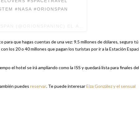
CELOVERS #SPACETRAVEL
STEM #NASA #ORIONSPAN
 SPAN
(@ORIONSPANINC) EL
ABR 5, 2018 AT 10:11 P
sto para que hagas cuentas de una vez: 9.5 millones de dólares, seguro tú
 los 20 o 40 millones que pagan los turistas por ir a la Estación Espaci
empo el hotel se irá ampliando como la ISS y quedará lista para finales de
ú también puedes
reservar
. Te puede interesar
Eiza González y el sensual