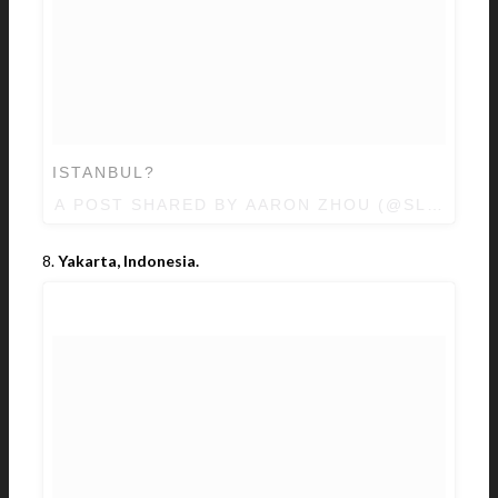
ISTANBUL?
A POST SHARED BY AARON ZHOU (@SLEEPIN
8.
Yakarta, Indonesia.