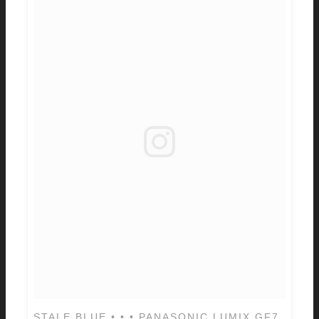
STALE BLUE.• • • PANASONIC LUMIX GF7,