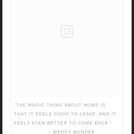
"THE MAGIC THING ABOUT HOME IS
THAT IT FEELS GOOD TO LEAVE, AND IT
FEELS EVEN BETTER TO COME BACK."
⠀⠀⠀⠀⠀⠀⠀⠀⠀ ~ WENDY WUNDER