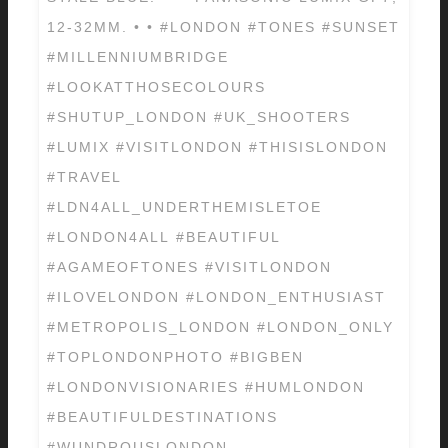
12-32MM. • • #LONDON #TONES #SUNSET
#MILLENNIUMBRIDGE
#LOOKATTHOSECOLOURS
#SHUTUP_LONDON #UK_SHOOTERS
#LUMIX #VISITLONDON #THISISLONDON
#TRAVEL
#LDN4ALL_UNDERTHEMISLETOE
#LONDON4ALL #BEAUTIFUL
#AGAMEOFTONES #VISITLONDON
#ILOVELONDON #LONDON_ENTHUSIAST
#METROPOLIS_LONDON #LONDON_ONLY
#TOPLONDONPHOTO #BIGBEN
#LONDONVISIONARIES #HUMLONDON
#BEAUTIFULDESTINATIONS
#WUNDROUSLONDON