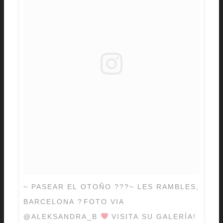
~ PASEAR EL OTOÑO ???~ LES RAMBLES,
BARCELONA ?
️
FOTO VIA
@ALEKSANDRA_B
VISITA SU GALERÍA!