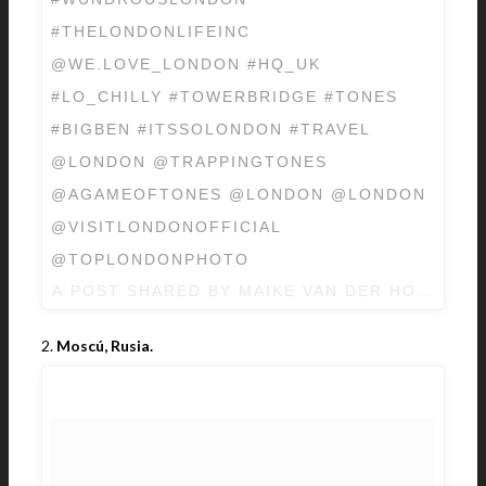
#THELONDONLIFEINC
@WE.LOVE_LONDON #HQ_UK
#LO_CHILLY #TOWERBRIDGE #TONES
#BIGBEN #ITSSOLONDON #TRAVEL
@LONDON @TRAPPINGTONES
@AGAMEOFTONES @LONDON @LONDON
@VISITLONDONOFFICIAL
@TOPLONDONPHOTO
A POST SHARED BY MAIKE VAN DER HOEK (@
2.
Moscú, Rusia.