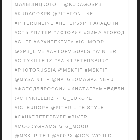
МАЛЫШИЦКОГО. . @KUDAGOSPB
#KUDAGOSPB @PITERONLINE
#PITERONLINE #ПЕТЕРБУРГНАЛАДОНИ
#СПБ #ПИТЕР #ИСТОРИЯ #ЗИМА #ГОРОД
#СНЕГ #АРХИТЕКТУРА #IG_MOOD
@SPB_LIVE #ARTOFVISUALS #WINTER
#CITYKILLERZ #SAINTPETERSBURG
#PHOTORUSSIA @MSKPIT #MSKPIT
@MYSAINT_P @NATGEOMAGAZINERU
#ФОТОДЛЯРОССИИ #ИНСТАГРАМНЕДЕЛИ
@CITYKILLERZ @IG_EUROPE
#IG_EUROPE @PITER.LIFE.STYLE
#САНКТПЕТЕРБУРГ #RIVER
#MOODYGRAMS @IG_MOOD
@MSK_PITER @500PX @IGS_WORLD