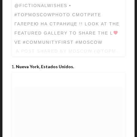
@FICTIONALWISHES •
#TOPMOSCOWPHOTO СМОТРИТЕ
ГАЛЕРЕЮ НА СТРАНИЦЕ !! LOOK AT THE
FEATURED GALLERY TO SHARE THE L
VE #COMMUNITYFIRST #MOSCOW
A POST SHARED BY MOSCOW (@TOPMOSCOW
1.
Nueva York, Estados Unidos.