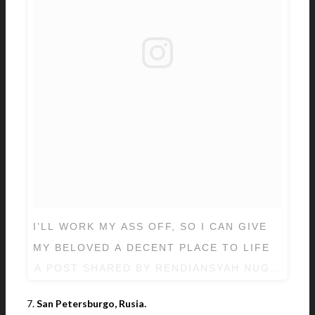
I’LL WORK MY ASS OFF, SO I CAN GIVE
MY BELOVED A DECENT PLACE TO LIFE
A POST SHARED BY RENDIANSYAH NUGROHO 
7.
San Petersburgo, Rusia.