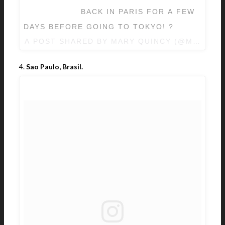
⠀⠀⠀⠀⠀⠀⠀⠀⠀ BACK IN PARIS FOR A FEW
DAYS BEFORE GOING TO TOKYO! ?
A POST SHARED BY MARY QUINCY (@MARY_Q
4.
Sao Paulo, Brasil.