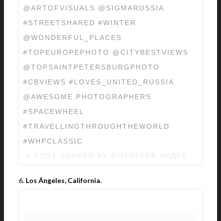
@ARTOFVISUALS @SIGMARUSSIA
#STREETSHARED #WINTER
@WONDERFUL_PLACES
#TOPEUROPEPHOTO @CITYBESTVIEWS
@TOPSAINTPETERSBURGPHOTO
#CBVIEWS #LOVES_UNITED_RUSSIA
@AWESOME.PHOTOGRAPHERS
#SPACEWHEEL
#TRAVELLINGTHROUGHTHEWORLD
#WHPCLASSIC
A POST SHARED BY ФОТОГРАФ АНДРЕЙ МИХА
6.
Los Ángeles, California.