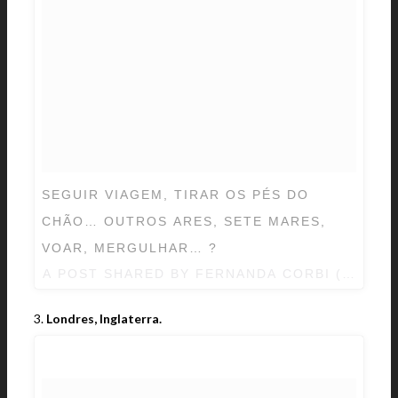
SEGUIR VIAGEM, TIRAR OS PÉS DO
CHÃO… OUTROS ARES, SETE MARES,
VOAR, MERGULHAR… ?
A POST SHARED BY FERNANDA CORBI (@FER
3.
Londres, Inglaterra.