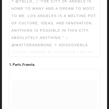
? @TELLO_ | "THE CITY OF ANGELS IS
HOME TO MANY AND A DREAM TO MOST.
TO ME, LOS ANGELES IS A MELTING POT
OF CULTURE, IDEAS, AND INNOVATION.
ANYTHING IS POSSIBLE IN THIS CITY,
ABSOLUTELY ANYTHING." –
@MATTERANDBONE
#DISCOVERLA
A POST SHARED BY DISCOVER LOS ANGELES
5.
París, Francia.