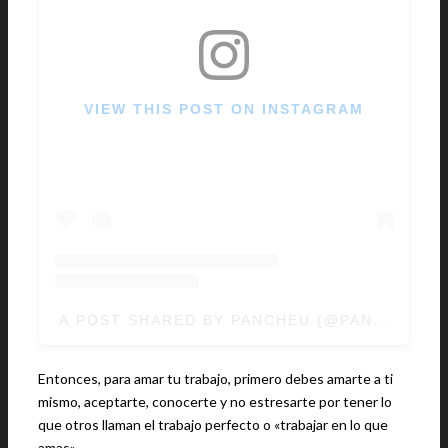
VIEW THIS POST ON INSTAGRAM
A POST SHARED BY PANCHEU (@PANCHEU)
O
Entonces, para amar tu trabajo, primero debes amarte a ti
mismo, aceptarte, conocerte y no estresarte por tener lo
que otros llaman el trabajo perfecto o «trabajar en lo que
amas».