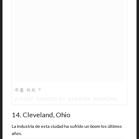
주홍 하트 ?
A POST SHARED BY
SABRINA SHAHZAN
(@SABR
14. Cleveland, Ohio
La industria de esta ciudad ha sufrido un
boom
los últimos
años.