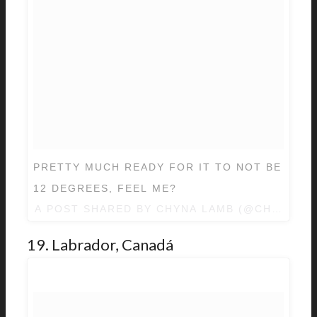
PRETTY MUCH READY FOR IT TO NOT BE
12 DEGREES, FEEL ME?
A POST SHARED BY
CHYNA LAMB
(@CHYNALA
19. Labrador, Canadá