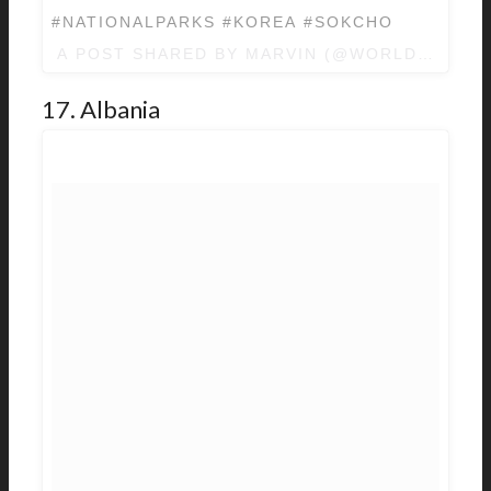
#NATIONALPARKS #KOREA #SOKCHO
A POST SHARED BY
MARVIN
(@WORLDFLAVOU
17. Albania