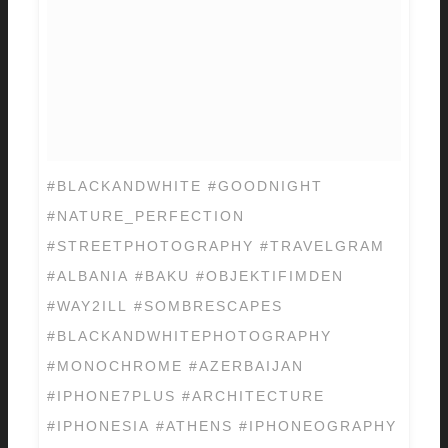
#BLACKANDWHITE #GOODNIGHT
#NATURE_PERFECTION
#STREETPHOTOGRAPHY #TRAVELGRAM
#ALBANIA #BAKU #OBJEKTIFIMDEN
#WAY2ILL #SOMBRESCAPES
#BLACKANDWHITEPHOTOGRAPHY
#MONOCHROME #AZERBAIJAN
#IPHONE7PLUS #ARCHITECTURE
#IPHONESIA #ATHENS #IPHONEOGRAPHY