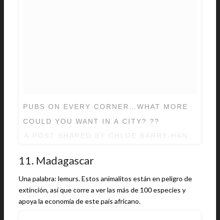
PUBS ON EVERY CORNER…WHAT MORE
COULD YOU WANT IN A CITY? ??
A POST SHARED BY
CHLOE BARRY-HANG ✿❀✿
11. Madagascar
Una palabra: lemurs. Estos animalitos están en peligro de
extinción, así que corre a ver las más de 100 especies y
apoya la economía de este país africano.