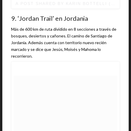
A POST SHARED BY
KARIN BOTTELLI
(@KAAAR
9. ‘Jordan Trail’ en Jordania
Más de 600 km de ruta dividido en 8 secciones a través de
bosques, desiertos y cañones. El camino de Santiago de
Jordania. Además cuenta con territorio nuevo recién
marcado y se dice que Jesús, Moisés y Mahoma lo
recorrieron.