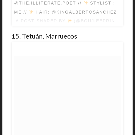
@THE.ILLITERATE.POET //
STYLIST :
ME //
HAIR: @KINGALBERTOSANCHEZ
A POST SHARED BY
(@BOUJIEEPRINCE) O
15. Tetuán, Marruecos