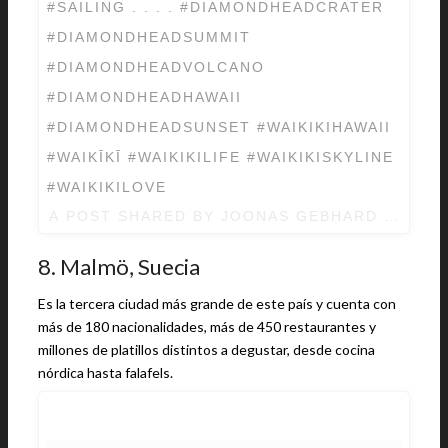
#SAILING . . . . #DIAMONDHEADCRATER
#DIAMONDHEADSUMMIT
#DIAMONDHEADVOLCANO
#DIAMONDHEADHAWAII
#DIAMONDHEADSUNSET #WAIKIKIHAWAII
#WAIKĪKĪ #WAIKIKILIFE #WAIKIKISKYLINE
#WAIKIKILOVE
A POST SHARED BY
JOONAS GEBHARD
(@JOO
8. Malmö, Suecia
Es la tercera ciudad más grande de este país y cuenta con
más de 180 nacionalidades, más de 450 restaurantes y
millones de platillos distintos a degustar, desde cocina
nórdica hasta falafels.