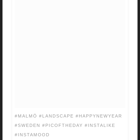
#MALMÖ #LANDSCAPE #HAPPYNEWYEAR
#SWEDEN #PICOFTHEDAY #INSTALIKE
#INSTAMOOD