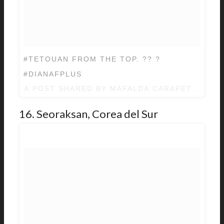
#TETOUAN FROM THE TOP. ?? ?
#DIANAFPLUS
A POST SHARED BY
MAFALDA CARAPETO ???
(
16. Seoraksan, Corea del Sur