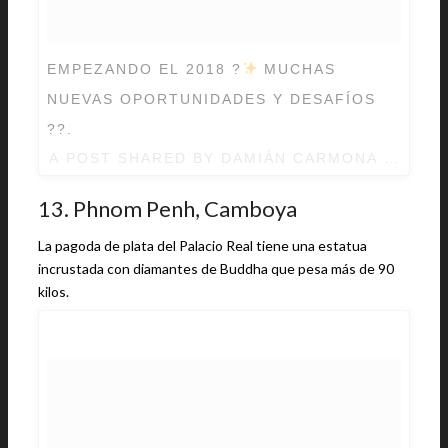
EMPEZANDO EL 2018 ?
MUCHAS
NUEVAS OPORTUNIDADES Y DESAFÍOS
??.
A POST SHARED BY
DAMIÁN CARMONA
(@DAMI
13. Phnom Penh, Camboya
La pagoda de plata del Palacio Real tiene una estatua
incrustada con diamantes de Buddha que pesa más de 90
kilos.