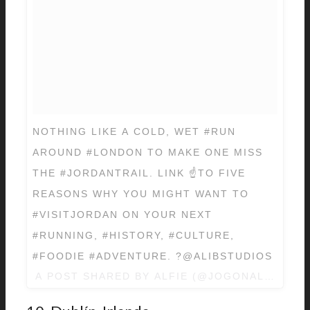
NOTHING LIKE A COLD, WET #RUN
AROUND #LONDON TO MAKE ONE MISS
THE #JORDANTRAIL. LINK ☝️TO FIVE
REASONS WHY YOU MIGHT WANT TO
#VISITJORDAN ON YOUR NEXT
#RUNNING, #HISTORY, #CULTURE,
#FOODIE #ADVENTURE. ?@ALIBSTUDIOS
A POST SHARED BY
ALFIE
(@JOGONALFIE) O