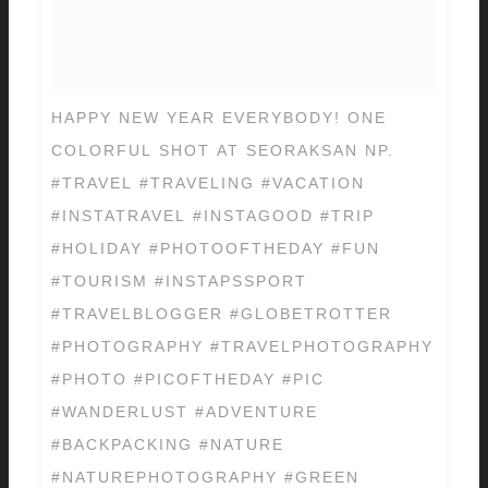
HAPPY NEW YEAR EVERYBODY! ONE
COLORFUL SHOT AT SEORAKSAN NP.
#TRAVEL #TRAVELING #VACATION
#INSTATRAVEL #INSTAGOOD #TRIP
#HOLIDAY #PHOTOOFTHEDAY #FUN
#TOURISM #INSTAPSSPORT
#TRAVELBLOGGER #GLOBETROTTER
#PHOTOGRAPHY #TRAVELPHOTOGRAPHY
#PHOTO #PICOFTHEDAY #PIC
#WANDERLUST #ADVENTURE
#BACKPACKING #NATURE
#NATUREPHOTOGRAPHY #GREEN