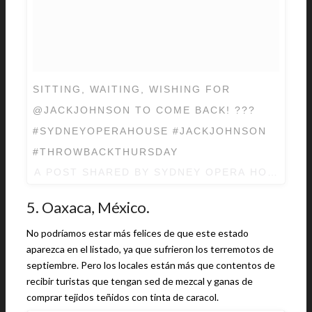
SITTING, WAITING, WISHING FOR
@JACKJOHNSON TO COME BACK! ???
#SYDNEYOPERAHOUSE #JACKJOHNSON
#THROWBACKTHURSDAY
A POST SHARED BY
SYDNEY OPERA HOUSE
(@
5. Oaxaca, México.
No podríamos estar más felices de que este estado
aparezca en el listado, ya que sufrieron los terremotos de
septiembre. Pero los locales están más que contentos de
recibir turistas que tengan sed de mezcal y ganas de
comprar tejidos teñidos con tinta de caracol.