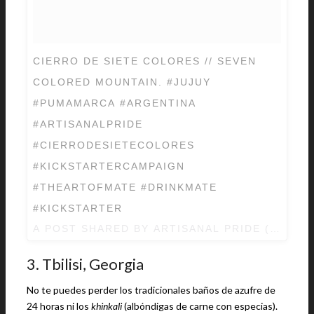
CIERRO DE SIETE COLORES // SEVEN
COLORED MOUNTAIN. #JUJUY
#PUMAMARCA #ARGENTINA
#ARTISANALPRIDE
#CIERRODESIETECOLORES
#KICKSTARTERCAMPAIGN
#THEARTOFMATE #DRINKMATE
#KICKSTARTER
A POST SHARED BY
ARTISANAL PRIDE
(@ARTI
3. Tbilisi, Georgia
No te puedes perder los tradicionales baños de azufre de
24 horas ni los
khinkali
(albóndigas de carne con especias).