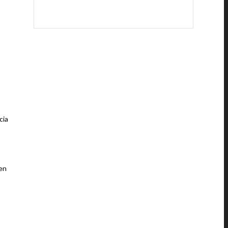
cia
 en