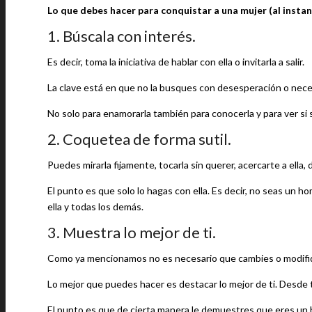
Lo que debes hacer para conquistar a una mujer (al instan
1. Búscala con interés.
Es decir, toma la iniciativa de hablar con ella o invitarla a salir.
La clave está en que no la busques con desesperación o neces
No solo para enamorarla también para conocerla y para ver si
2. Coquetea de forma sutil.
Puedes mirarla fijamente, tocarla sin querer, acercarte a ella, 
El punto es que solo lo hagas con ella. Es decir, no seas un 
ella y todas los demás.
3. Muestra lo mejor de ti.
Como ya mencionamos no es necesario que cambies o modifi
Lo mejor que puedes hacer es destacar lo mejor de ti. Desde 
El punto es que de cierta manera le demuestres que eres un 