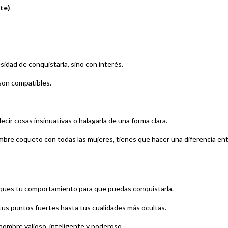
te)
idad de conquistarla, sino con interés.
 son compatibles.
decir cosas insinuativas o halagarla de una forma clara.
hombre coqueto con todas las mujeres, tienes que hacer una diferencia en
ques tu comportamiento para que puedas conquistarla.
tus puntos fuertes hasta tus cualidades más ocultas.
hombre valioso, inteligente y poderoso.