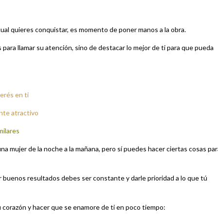
 cual quieres conquistar, es momento de poner manos a la obra.
s para llamar su atención, sino de destacar lo mejor de ti para que pueda
erés en ti
nte atractivo
milares
a mujer de la noche a la mañana, pero sí puedes hacer ciertas cosas par
er buenos resultados debes ser constante y darle prioridad a lo que tú
 corazón y hacer que se enamore de ti en poco tiempo: