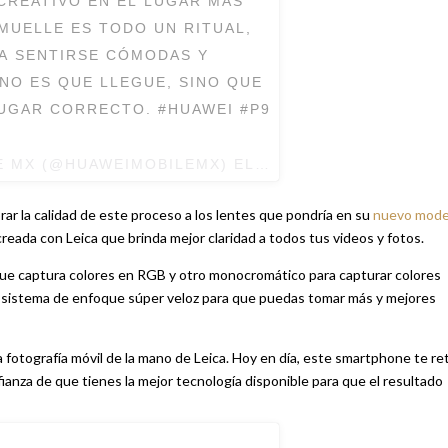
CREATIVO EN EL LUGAR MÁS
MUELLE ES TODO UN RITUAL,
A SENTIRSE CÓMODAS Y
 NO ES QUE LLEGUE, SINO QUE
LUGAR CORRECTO. #HUAWEI #P9
E MX (@HUAWEIMOBILEMX) EL
19 DE SEP DE 2016 A 
ar la calidad de este proceso a los lentes que pondría en su
nuevo mode
reada con Leica que brinda mejor claridad a todos tus videos y fotos.
ue captura colores en RGB y otro monocromático para capturar colores
 sistema de enfoque súper veloz para que puedas tomar más y mejores
a fotografía móvil de la mano de Leica. Hoy en día, este smartphone te re
nfianza de que tienes la mejor tecnología disponible para que el resultado