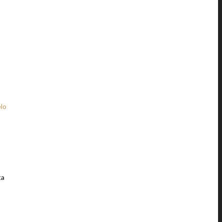
LA(S) 4:23 PDT
lo
ta