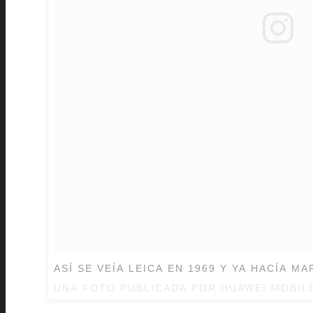
ASÍ SE VEÍA LEICA EN 1969 Y YA HACÍA M
UNA FOTO PUBLICADA POR HUAWEI MOBIL