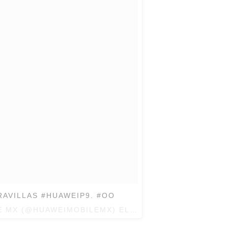
ARAVILLAS #HUAWEIP9. #OO
E MX (@HUAWEIMOBILEMX) EL
17 DE SEP DE 2016 A 