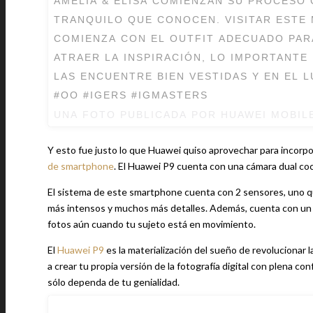
AMELIA & ELISA COMIENZAN SU PROCESO 
TRANQUILO QUE CONOCEN. VISITAR ESTE 
COMIENZA CON EL OUTFIT ADECUADO PAR
ATRAER LA INSPIRACIÓN, LO IMPORTANTE
LAS ENCUENTRE BIEN VESTIDAS Y EN EL 
#OO #IGERS #IGMASTERS
UNA FOTO PUBLICADA POR HUAWEI MOBIL
Y esto fue justo lo que Huawei quiso aprovechar para incorpor
de smartphone
. El Huawei P9 cuenta con una cámara dual coc
El sistema de este smartphone cuenta con 2 sensores, uno q
más intensos y muchos más detalles. Además, cuenta con un
fotos aún cuando tu sujeto está en movimiento.
El
Huawei P9
es la materialización del sueño de revolucionar l
a crear tu propia versión de la fotografía digital con plena co
sólo dependa de tu genialidad.