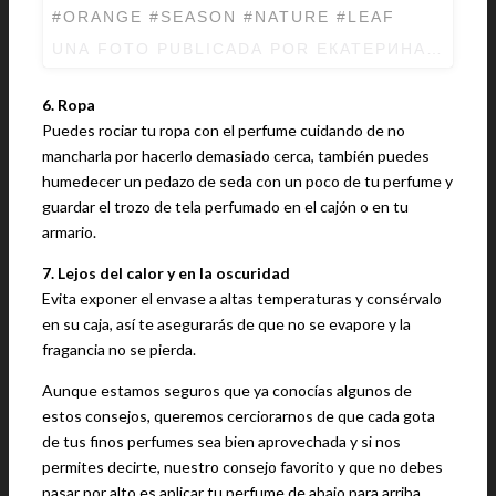
#ORANGE #SEASON #NATURE #LEAF
UNA FOTO PUBLICADA POR ЕКАТЕРИНА (@BIR
6. Ropa
Puedes rociar tu ropa con el perfume cuidando de no
mancharla por hacerlo demasiado cerca, también puedes
humedecer un pedazo de seda con un poco de tu perfume y
guardar el trozo de tela perfumado en el cajón o en tu
armario.
7. Lejos del calor y en la oscuridad
Evita exponer el envase a altas temperaturas y consérvalo
en su caja, así te asegurarás de que no se evapore y la
fragancia no se pierda.
Aunque estamos seguros que ya conocías algunos de
estos consejos, queremos cerciorarnos de que cada gota
de tus finos perfumes sea bien aprovechada y si nos
permites decirte, nuestro consejo favorito y que no debes
pasar por alto es aplicar tu perfume de abajo para arriba.