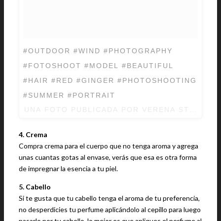
#OUTDOOR #WIND #PHOTOGRAPHY
#FOTOSHOOT #MODEL #BEAUTIFUL
#HAIR #RED #GINGER #PHOTOSHOOTING
#SUMMER #PORTRAIT
UNA FOTO PUBLICADA POR VERENA STRAUSS
4. Crema
Compra crema para el cuerpo que no tenga aroma y agrega
unas cuantas gotas al envase, verás que esa es otra forma
de impregnar la esencia a tu piel.
5. Cabello
Si te gusta que tu cabello tenga el aroma de tu preferencia,
no desperdicies tu perfume aplicándolo al cepillo para luego
pasarlo por tu cabello, lo mejor es que apliques el perfume al