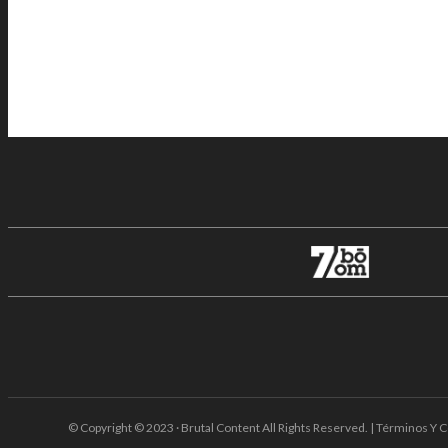
© Copyright © 2023 · Brutal Content All Rights Reserved. | Términos Y C