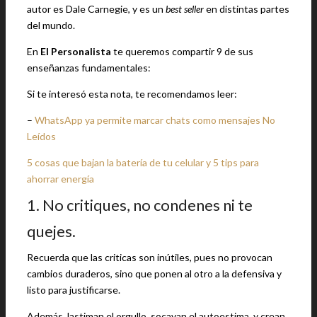
autor es Dale Carnegie, y es un
best seller
en distintas partes
del mundo.
En
El Personalista
te queremos compartir 9 de sus
enseñanzas fundamentales:
Si te interesó esta nota, te recomendamos leer:
–
WhatsApp ya permite marcar chats como mensajes No
Leídos
5 cosas que bajan la batería de tu celular y 5 tips para
ahorrar energía
1. No critiques, no condenes ni te
quejes.
Recuerda que las criticas son inútiles, pues no provocan
cambios duraderos, sino que ponen al otro a la defensiva y
listo para justificarse.
Además, lastiman el orgullo, socavan el autoestima, y crean