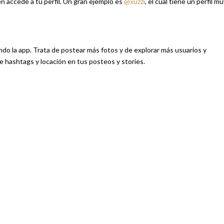
en accede a tu perfil. Un gran ejemplo es
@xuzzi
, el cual tiene un perfil m
ndo la app. Trata de postear más fotos y de explorar más usuarios y
e hashtags y locación en tus posteos y stories.