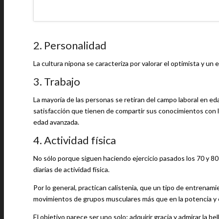
2. Personalidad
La cultura nipona se caracteriza por valorar el optimista y un e
3. Trabajo
La mayoría de las personas se retiran del campo laboral en edad avanzada, es decir, 
satisfacción que tienen de compartir sus conocimientos con 
edad avanzada.
4. Actividad física
No sólo porque siguen haciendo ejercicio pasados los 70 y 8
diarias de actividad física.
Por lo general, practican calistenia, que un tipo de entrenami
movimientos de grupos musculares más que en la potencia y e
El objetivo parece ser uno solo: adquirir gracia y admirar la b